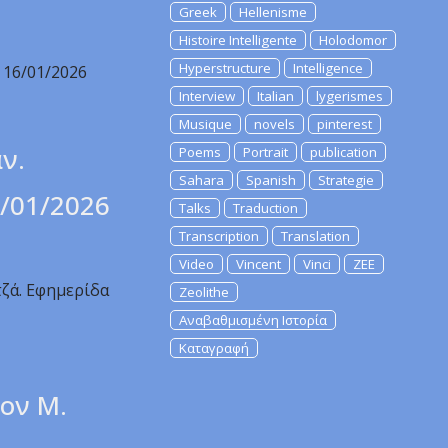
Greek
Hellenisme
Histoire Intelligente
Holodomor
Hyperstructure
Intelligence
 16/01/2026
Interview
Italian
lygerismes
Musique
novels
pinterest
ν.
Poems
Portrait
publication
Sahara
Spanish
Strategie
5/01/2026
Talks
Traduction
Transcription
Translation
Video
Vincent
Vinci
ZEE
τζά. Εφημερίδα
Zeolithe
Αναβαθμισμένη Ιστορία
Καταγραφή
ον Μ.