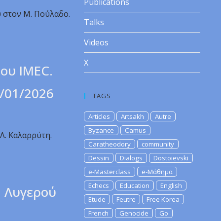
Publications
ύ στον Μ. Πούλαδο.
Talks
Videos
X
του IMEC.
2/01/2026
TAGS
Articles
Artsakh
Autre
Byzance
Camus
Λ. Καλαρρύτη.
Caratheodory
community
Dessin
Dialogs
Dostoievski
e-Masterclass
e-Μάθημα
Echecs
Education
English
. Λυγερού
Etude
Feutre
Free Korea
French
Genocide
Go