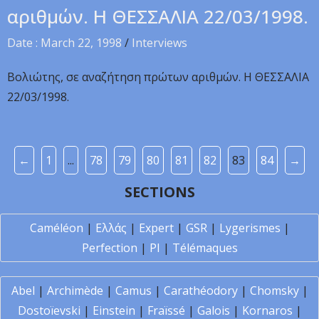
αριθμών. H ΘEΣΣAΛIA 22/03/1998.
Date : March 22, 1998
/
Interviews
Boλιώτης, σε αναζήτηση πρώτων αριθμών. H ΘEΣΣAΛIA
22/03/1998.
←
1
...
78
79
80
81
82
83
84
→
SECTIONS
Caméléon
|
Ελλάς
|
Expert
|
GSR
|
Lygerismes
|
Perfection
|
PI
|
Télémaques
Abel
|
Archimède
|
Camus
|
Carathéodory
|
Chomsky
|
Dostoïevski
|
Einstein
|
Fraïssé
|
Galois
|
Kornaros
|