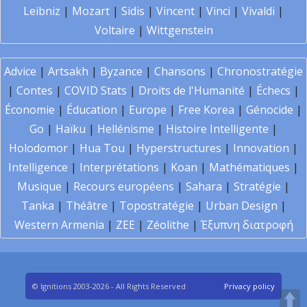
Leibniz
|
Mozart
|
Sidis
|
Vincent
|
Vinci
|
Vivaldi
|
Voltaire
|
Wittgenstein
Advice
|
Artsakh
|
Byzance
|
Chansons
|
Chronostratégie
|
Contes
|
COVID Stats
|
Droits de l'Humanité
|
Échecs
|
Économie
|
Éducation
|
Europe
|
Free Korea
|
Génocide
|
Go
|
Haïku
|
Hellénisme
|
Histoire Intelligente
|
Holodomor
|
Hua Tou
|
Hyperstructures
|
Innovation
|
Intelligence
|
Interprétations
|
Koan
|
Mathématiques
|
Musique
|
Recours européens
|
Sahara
|
Stratégie
|
Tanka
|
Théâtre
|
Topostratégie
|
Urban Design
|
Western Armenia
|
ZEE
|
Zéolithe
|
Έξυπνη διατροφή
© Ignitions 2003-2026 - All Rights Reserved
Privacy policy