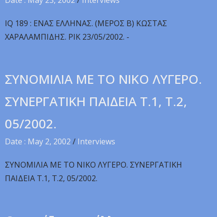
Date : May 23, 2002
/
Interviews
IQ 189 : ENAΣ EΛΛHNAΣ. (MEPOΣ B) KΩΣTAΣ
XAPAΛAMΠIΔHΣ. PIK 23/05/2002. -
ΣYNOMIΛIA ME TO NIKO ΛYΓEPO.
ΣYNEPΓATIKH ΠAIΔEIA T.1, T.2,
05/2002.
Date : May 2, 2002
/
Interviews
ΣYNOMIΛIA ME TO NIKO ΛYΓEPO. ΣYNEPΓATIKH
ΠAIΔEIA T.1, T.2, 05/2002.