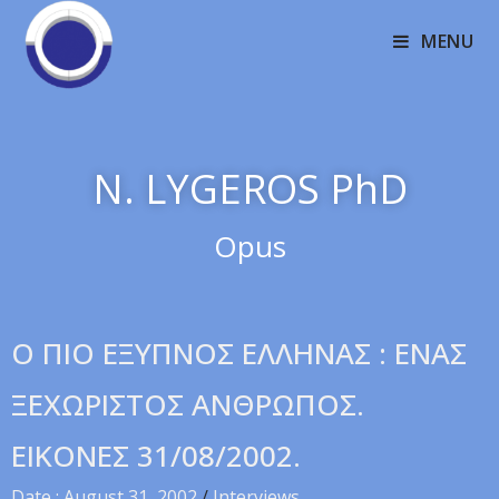
MENU
N. LYGEROS PhD
Opus
O ΠIO EΞYΠNOΣ EΛΛHNAΣ : ENAΣ
ΞEXΩPIΣTOΣ ANΘPΩΠOΣ.
EIKONEΣ 31/08/2002.
Date : August 31, 2002
/
Interviews