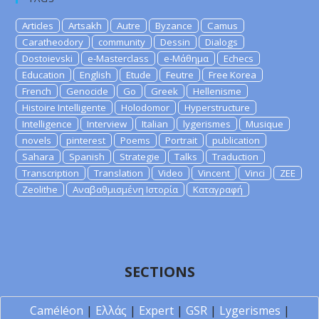
Articles
Artsakh
Autre
Byzance
Camus
Caratheodory
community
Dessin
Dialogs
Dostoievski
e-Masterclass
e-Μάθημα
Echecs
Education
English
Etude
Feutre
Free Korea
French
Genocide
Go
Greek
Hellenisme
Histoire Intelligente
Holodomor
Hyperstructure
Intelligence
Interview
Italian
lygerismes
Musique
novels
pinterest
Poems
Portrait
publication
Sahara
Spanish
Strategie
Talks
Traduction
Transcription
Translation
Video
Vincent
Vinci
ZEE
Zeolithe
Αναβαθμισμένη Ιστορία
Καταγραφή
SECTIONS
Caméléon
|
Ελλάς
|
Expert
|
GSR
|
Lygerismes
|