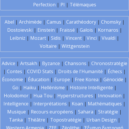
Perfection
|
PI
|
Télémaques
Abel
|
Archimède
|
Camus
|
Carathéodory
|
Chomsky
|
Dostoïevski
|
Einstein
|
Fraïssé
|
Galois
|
Kornaros
|
Leibniz
|
Mozart
|
Sidis
|
Vincent
|
Vinci
|
Vivaldi
|
Voltaire
|
Wittgenstein
Advice
|
Artsakh
|
Byzance
|
Chansons
|
Chronostratégie
|
Contes
|
COVID Stats
|
Droits de l'Humanité
|
Échecs
|
Économie
|
Éducation
|
Europe
|
Free Korea
|
Génocide
|
Go
|
Haïku
|
Hellénisme
|
Histoire Intelligente
|
Holodomor
|
Hua Tou
|
Hyperstructures
|
Innovation
|
Intelligence
|
Interprétations
|
Koan
|
Mathématiques
|
Musique
|
Recours européens
|
Sahara
|
Stratégie
|
Tanka
|
Théâtre
|
Topostratégie
|
Urban Design
|
Western Armenia
|
ZEE
|
Zéolithe
|
Έξυπνη διατροφή