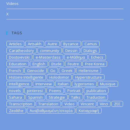
Videos
X
TAGS
Articles
Artsakh
Autre
Byzance
Camus
Caratheodory
community
Dessin
Dialogs
Dostoievski
e-Masterclass
e-Μάθημα
Echecs
Education
English
Etude
Feutre
Free Korea
French
Genocide
Go
Greek
Hellenisme
Histoire Intelligente
Holodomor
Hyperstructure
Intelligence
Interview
Italian
lygerismes
Musique
novels
pinterest
Poems
Portrait
publication
Sahara
Spanish
Strategie
Talks
Traduction
Transcription
Translation
Video
Vincent
Vinci
ZEE
Zeolithe
Αναβαθμισμένη Ιστορία
Καταγραφή