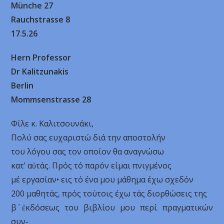
Münche 27
Rauchstrasse 8
17.5.26
Hern Professor
Dr Kalitzunakis
Berlin
Mommsenstrasse 28
Φίλε κ. Καλιτσουνάκι,
Πολύ σας ευχαριστώ διά την αποστολήν
του λόγου σας τον οποίον θα αναγνώσω
κατ’ αὐτάς. Πρός τό παρόν είμαι πνιγμένος
μέ εργασίαν• εις τό ένα μου μάθημα έχω σχεδόν
200 μαθητάς, πρός τούτοις έχω τάς διορθώσεις της
β΄ ἐκδόσεως του βιβλίου μου περί πραγματικών
συν-