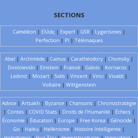
SECTIONS
Caméléon
|
Ελλάς
|
Expert
|
GSR
|
Lygerismes
|
Perfection
|
PI
|
Télémaques
Abel
|
Archimède
|
Camus
|
Carathéodory
|
Chomsky
|
Dostoïevski
|
Einstein
|
Fraïssé
|
Galois
|
Kornaros
|
Leibniz
|
Mozart
|
Sidis
|
Vincent
|
Vinci
|
Vivaldi
|
Voltaire
|
Wittgenstein
Advice
|
Artsakh
|
Byzance
|
Chansons
|
Chronostratégie
|
Contes
|
COVID Stats
|
Droits de l'Humanité
|
Échecs
|
Économie
|
Éducation
|
Europe
|
Free Korea
|
Génocide
|
Go
|
Haïku
|
Hellénisme
|
Histoire Intelligente
|
Holodomor
|
Hua Tou
|
Hyperstructures
|
Innovation
|