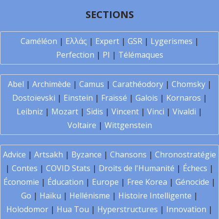
SECTIONS
Caméléon
|
Ελλάς
|
Expert
|
GSR
|
Lygerismes
|
Perfection
|
PI
|
Télémaques
Abel
|
Archimède
|
Camus
|
Carathéodory
|
Chomsky
|
Dostoïevski
|
Einstein
|
Fraïssé
|
Galois
|
Kornaros
|
Leibniz
|
Mozart
|
Sidis
|
Vincent
|
Vinci
|
Vivaldi
|
Voltaire
|
Wittgenstein
Advice
|
Artsakh
|
Byzance
|
Chansons
|
Chronostratégie
|
Contes
|
COVID Stats
|
Droits de l'Humanité
|
Échecs
|
Économie
|
Éducation
|
Europe
|
Free Korea
|
Génocide
|
Go
|
Haïku
|
Hellénisme
|
Histoire Intelligente
|
Holodomor
|
Hua Tou
|
Hyperstructures
|
Innovation
|