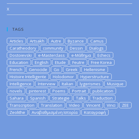
X
TAGS
Articles
Artsakh
Autre
Byzance
Camus
Caratheodory
community
Dessin
Dialogs
Dostoievski
e-Masterclass
e-Μάθημα
Echecs
Education
English
Etude
Feutre
Free Korea
French
Genocide
Go
Greek
Hellenisme
Histoire Intelligente
Holodomor
Hyperstructure
Intelligence
Interview
Italian
lygerismes
Musique
novels
pinterest
Poems
Portrait
publication
Sahara
Spanish
Strategie
Talks
Traduction
Transcription
Translation
Video
Vincent
Vinci
ZEE
Zeolithe
Αναβαθμισμένη Ιστορία
Καταγραφή