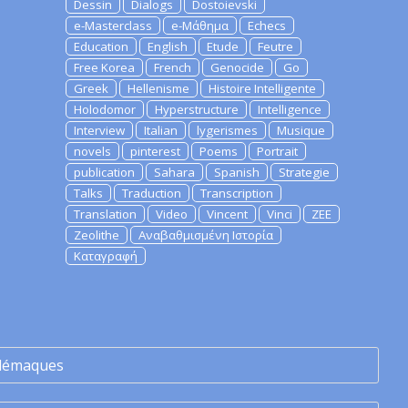
Dessin
Dialogs
Dostoievski
e-Masterclass
e-Μάθημα
Echecs
Education
English
Etude
Feutre
Free Korea
French
Genocide
Go
Greek
Hellenisme
Histoire Intelligente
Holodomor
Hyperstructure
Intelligence
Interview
Italian
lygerismes
Musique
novels
pinterest
Poems
Portrait
publication
Sahara
Spanish
Strategie
Talks
Traduction
Transcription
Translation
Video
Vincent
Vinci
ZEE
Zeolithe
Αναβαθμισμένη Ιστορία
Καταγραφή
lémaques