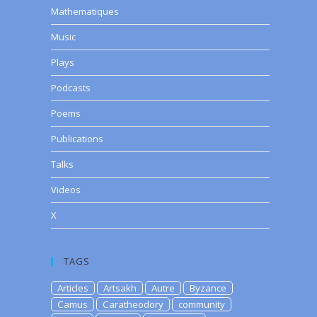
Mathematiques
Music
Plays
Podcasts
Poems
Publications
Talks
Videos
X
TAGS
Articles
Artsakh
Autre
Byzance
Camus
Caratheodory
community