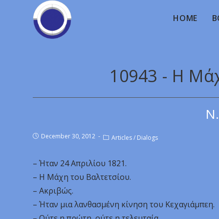
HOME
B
10943 - Η Μά
Ν.
December 30, 2012
Articles
/
Dialogs
– Ήταν 24 Απριλίου 1821.
– Η Μάχη του Βαλτετσίου.
– Ακριβώς.
– Ήταν μια λανθασμένη κίνηση του Κεχαγιάμπεη.
– Ούτε η πρώτη, ούτε η τελευταία.