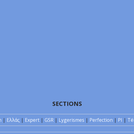
SECTIONS
n
|
Ελλάς
|
Expert
|
GSR
|
Lygerismes
|
Perfection
|
PI
|
Té