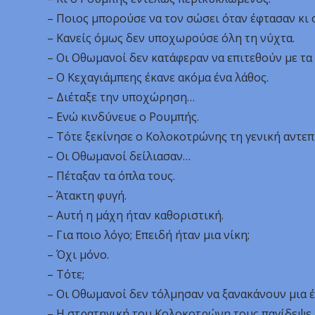
– Ποιος μπορούσε να τον σώσει όταν έφτασαν κι 
– Κανείς όμως δεν υποχωρούσε όλη τη νύχτα.
– Οι Οθωμανοί δεν κατάφεραν να επιτεθούν με τα 
– Ο Κεχαγιάμπεης έκανε ακόμα ένα λάθος.
– Διέταξε την υποχώρηση…
– Ενώ κινδύνευε ο Ρουμπής.
– Τότε ξεκίνησε ο Κολοκοτρώνης τη γενική αντεπ
– Οι Οθωμανοί δείλιασαν…
– Πέταξαν τα όπλα τους.
– Άτακτη φυγή.
– Αυτή η μάχη ήταν καθοριστική.
– Για ποιο λόγο; Επειδή ήταν μια νίκη;
– Όχι μόνο.
– Τότε;
– Οι Οθωμανοί δεν τόλμησαν να ξανακάνουν μια έ
– Η στρατηγική του Κολοκοτρώνη τους παγίδεψε.