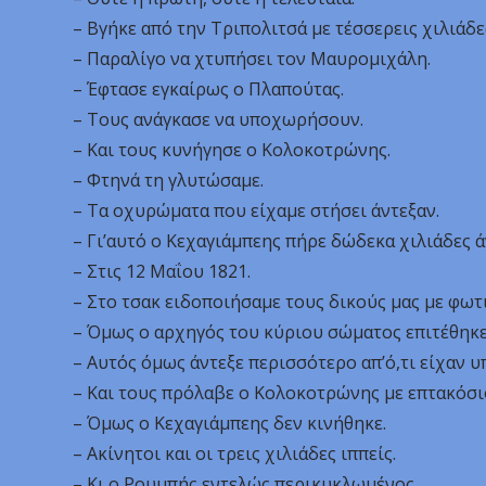
– Βγήκε από την Τριπολιτσά με τέσσερεις χιλιάδε
– Παραλίγο να χτυπήσει τον Μαυρομιχάλη.
– Έφτασε εγκαίρως ο Πλαπούτας.
– Τους ανάγκασε να υποχωρήσουν.
– Και τους κυνήγησε ο Κολοκοτρώνης.
– Φτηνά τη γλυτώσαμε.
– Τα οχυρώματα που είχαμε στήσει άντεξαν.
– Γι’αυτό ο Κεχαγιάμπεης πήρε δώδεκα χιλιάδες 
– Στις 12 Μαΐου 1821.
– Στο τσακ ειδοποιήσαμε τους δικούς μας με φωτι
– Όμως ο αρχηγός του κύριου σώματος επιτέθηκ
– Αυτός όμως άντεξε περισσότερο απ’ό,τι είχαν υ
– Και τους πρόλαβε ο Κολοκοτρώνης με επτακόσι
– Όμως ο Κεχαγιάμπεης δεν κινήθηκε.
– Ακίνητοι και οι τρεις χιλιάδες ιππείς.
– Κι ο Ρουμπής εντελώς περικυκλωμένος.