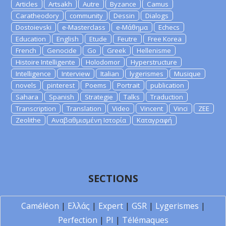
Articles
Artsakh
Autre
Byzance
Camus
Caratheodory
community
Dessin
Dialogs
Dostoievski
e-Masterclass
e-Μάθημα
Echecs
Education
English
Etude
Feutre
Free Korea
French
Genocide
Go
Greek
Hellenisme
Histoire Intelligente
Holodomor
Hyperstructure
Intelligence
Interview
Italian
lygerismes
Musique
novels
pinterest
Poems
Portrait
publication
Sahara
Spanish
Strategie
Talks
Traduction
Transcription
Translation
Video
Vincent
Vinci
ZEE
Zeolithe
Αναβαθμισμένη Ιστορία
Καταγραφή
SECTIONS
Caméléon
|
Ελλάς
|
Expert
|
GSR
|
Lygerismes
|
Perfection
|
PI
|
Télémaques