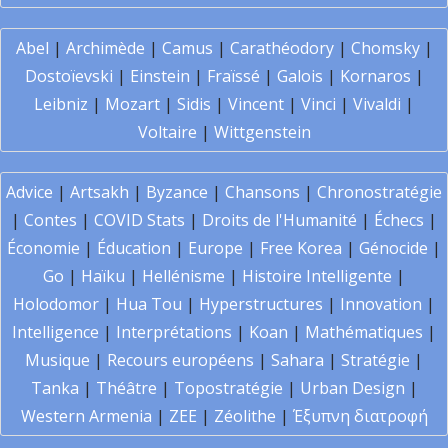
Abel
|
Archimède
|
Camus
|
Carathéodory
|
Chomsky
|
Dostoïevski
|
Einstein
|
Fraïssé
|
Galois
|
Kornaros
|
Leibniz
|
Mozart
|
Sidis
|
Vincent
|
Vinci
|
Vivaldi
|
Voltaire
|
Wittgenstein
Advice
|
Artsakh
|
Byzance
|
Chansons
|
Chronostratégie
|
Contes
|
COVID Stats
|
Droits de l'Humanité
|
Échecs
|
Économie
|
Éducation
|
Europe
|
Free Korea
|
Génocide
|
Go
|
Haïku
|
Hellénisme
|
Histoire Intelligente
|
Holodomor
|
Hua Tou
|
Hyperstructures
|
Innovation
|
Intelligence
|
Interprétations
|
Koan
|
Mathématiques
|
Musique
|
Recours européens
|
Sahara
|
Stratégie
|
Tanka
|
Théâtre
|
Topostratégie
|
Urban Design
|
Western Armenia
|
ZEE
|
Zéolithe
|
Έξυπνη διατροφή