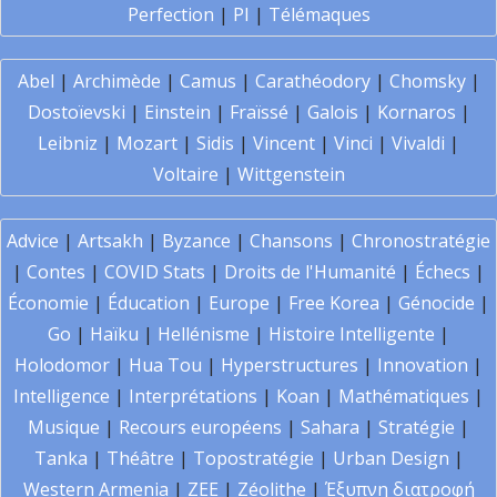
Perfection
|
PI
|
Télémaques
Abel
|
Archimède
|
Camus
|
Carathéodory
|
Chomsky
|
Dostoïevski
|
Einstein
|
Fraïssé
|
Galois
|
Kornaros
|
Leibniz
|
Mozart
|
Sidis
|
Vincent
|
Vinci
|
Vivaldi
|
Voltaire
|
Wittgenstein
Advice
|
Artsakh
|
Byzance
|
Chansons
|
Chronostratégie
|
Contes
|
COVID Stats
|
Droits de l'Humanité
|
Échecs
|
Économie
|
Éducation
|
Europe
|
Free Korea
|
Génocide
|
Go
|
Haïku
|
Hellénisme
|
Histoire Intelligente
|
Holodomor
|
Hua Tou
|
Hyperstructures
|
Innovation
|
Intelligence
|
Interprétations
|
Koan
|
Mathématiques
|
Musique
|
Recours européens
|
Sahara
|
Stratégie
|
Tanka
|
Théâtre
|
Topostratégie
|
Urban Design
|
Western Armenia
|
ZEE
|
Zéolithe
|
Έξυπνη διατροφή