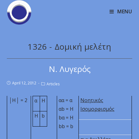
MENU
1326 - Δομική μελέτη
Ν. Λυγερός
April 12, 2012
Articles
│Η│ = 2
αα = α
Νοητικός
α
H
α
b
= Η
Ισομορφισμός
Η
b
bα = Η
bb
=
b