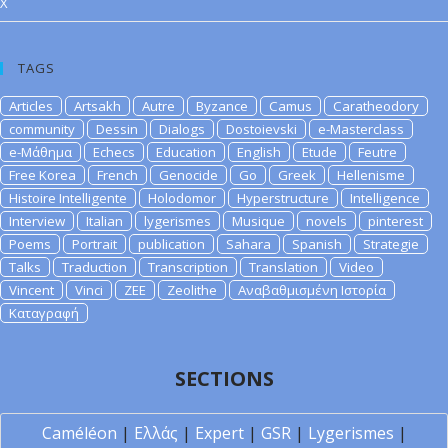
X
TAGS
Articles
Artsakh
Autre
Byzance
Camus
Caratheodory
community
Dessin
Dialogs
Dostoievski
e-Masterclass
e-Μάθημα
Echecs
Education
English
Etude
Feutre
Free Korea
French
Genocide
Go
Greek
Hellenisme
Histoire Intelligente
Holodomor
Hyperstructure
Intelligence
Interview
Italian
lygerismes
Musique
novels
pinterest
Poems
Portrait
publication
Sahara
Spanish
Strategie
Talks
Traduction
Transcription
Translation
Video
Vincent
Vinci
ZEE
Zeolithe
Αναβαθμισμένη Ιστορία
Καταγραφή
SECTIONS
Caméléon
|
Ελλάς
|
Expert
|
GSR
|
Lygerismes
|