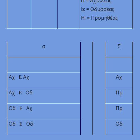
α: = Αχιλλέας
b
: = Οδυσσέας
Η: = Προμηθέας
σ
Σ
Αχ
Αχ
Αχ
Ε
Αχ
Οδ
Πρ
Ε
Οδ
Αχ
Πρ
Ε
Οδ
Οδ
Οδ
Ε