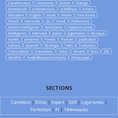
Caratheodory
community
Dessin
Dialogs
Dostoievski
e-Masterclass
e-Μάθημα
Echecs
Education
English
Etude
Feutre
Free Korea
French
Genocide
Go
Greek
Hellenisme
Histoire Intelligente
Holodomor
Hyperstructure
Intelligence
Interview
Italian
lygerismes
Musique
novels
pinterest
Poems
Portrait
publication
Sahara
Spanish
Strategie
Talks
Traduction
Transcription
Translation
Video
Vincent
Vinci
ZEE
Zeolithe
Αναβαθμισμένη Ιστορία
Καταγραφή
SECTIONS
Caméléon
|
Ελλάς
|
Expert
|
GSR
|
Lygerismes
|
Perfection
|
PI
|
Télémaques