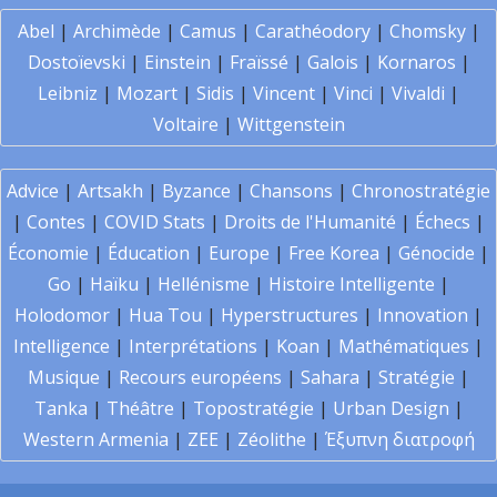
Abel
|
Archimède
|
Camus
|
Carathéodory
|
Chomsky
|
Dostoïevski
|
Einstein
|
Fraïssé
|
Galois
|
Kornaros
|
Leibniz
|
Mozart
|
Sidis
|
Vincent
|
Vinci
|
Vivaldi
|
Voltaire
|
Wittgenstein
Advice
|
Artsakh
|
Byzance
|
Chansons
|
Chronostratégie
|
Contes
|
COVID Stats
|
Droits de l'Humanité
|
Échecs
|
Économie
|
Éducation
|
Europe
|
Free Korea
|
Génocide
|
Go
|
Haïku
|
Hellénisme
|
Histoire Intelligente
|
Holodomor
|
Hua Tou
|
Hyperstructures
|
Innovation
|
Intelligence
|
Interprétations
|
Koan
|
Mathématiques
|
Musique
|
Recours européens
|
Sahara
|
Stratégie
|
Tanka
|
Théâtre
|
Topostratégie
|
Urban Design
|
Western Armenia
|
ZEE
|
Zéolithe
|
Έξυπνη διατροφή