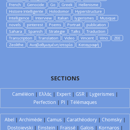
French
Genocide
Go
Greek
Hellenisme
Histoire Intelligente
Holodomor
Hyperstructure
Intelligence
Interview
Italian
lygerismes
Musique
novels
pinterest
Poems
Portrait
publication
Sahara
Spanish
Strategie
Talks
Traduction
Transcription
Translation
Video
Vincent
Vinci
ZEE
Zeolithe
Αναβαθμισμένη Ιστορία
Καταγραφή
SECTIONS
Caméléon
|
Ελλάς
|
Expert
|
GSR
|
Lygerismes
|
Perfection
|
PI
|
Télémaques
Abel
|
Archimède
|
Camus
|
Carathéodory
|
Chomsky
|
Dostoïevski
|
Einstein
|
Fraïssé
|
Galois
|
Kornaros
|