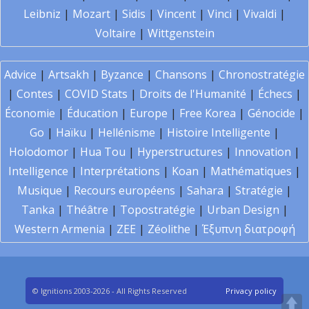
Leibniz
|
Mozart
|
Sidis
|
Vincent
|
Vinci
|
Vivaldi
|
Voltaire
|
Wittgenstein
Advice
|
Artsakh
|
Byzance
|
Chansons
|
Chronostratégie
|
Contes
|
COVID Stats
|
Droits de l'Humanité
|
Échecs
|
Économie
|
Éducation
|
Europe
|
Free Korea
|
Génocide
|
Go
|
Haïku
|
Hellénisme
|
Histoire Intelligente
|
Holodomor
|
Hua Tou
|
Hyperstructures
|
Innovation
|
Intelligence
|
Interprétations
|
Koan
|
Mathématiques
|
Musique
|
Recours européens
|
Sahara
|
Stratégie
|
Tanka
|
Théâtre
|
Topostratégie
|
Urban Design
|
Western Armenia
|
ZEE
|
Zéolithe
|
Έξυπνη διατροφή
© Ignitions 2003-2026 - All Rights Reserved
Privacy policy