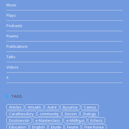
Music
Plays
Podcasts
Poems
Publications
Talks
Videos
X
TAGS
Articles
Artsakh
Autre
Byzance
Camus
Caratheodory
community
Dessin
Dialogs
Dostoievski
e-Masterclass
e-Μάθημα
Echecs
Education
English
Etude
Feutre
Free Korea