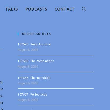
TALKS
PODCASTS
CONTACT
RECENT ARTICLES
107670 - Keep it in mind
August 8, 2026
107669 - The combination
August 8, 2026
107668 - The incredible
αι
August 8, 2026
ον
107667 - Perfect blue
ο,
August 8, 2026
μα
λά