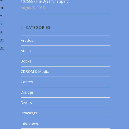
107666 - The Byzantine spirit
αι
August 8, 2026
es
ου
CATEGORIES
ες
ια
Articles
ια
Audio
Books
CDROM & Media
Contes
Dialogs
Divers
Drawings
Interviews