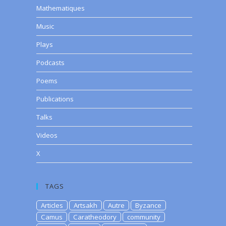
Mathematiques
Music
Plays
Podcasts
Poems
Publications
Talks
Videos
X
TAGS
Articles
Artsakh
Autre
Byzance
Camus
Caratheodory
community