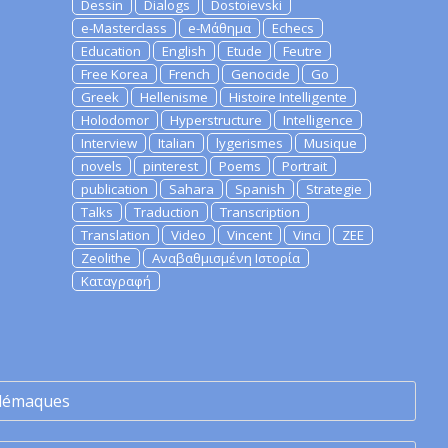
Dessin
Dialogs
Dostoievski
e-Masterclass
e-Μάθημα
Echecs
Education
English
Etude
Feutre
Free Korea
French
Genocide
Go
Greek
Hellenisme
Histoire Intelligente
Holodomor
Hyperstructure
Intelligence
Interview
Italian
lygerismes
Musique
novels
pinterest
Poems
Portrait
publication
Sahara
Spanish
Strategie
Talks
Traduction
Transcription
Translation
Video
Vincent
Vinci
ZEE
Zeolithe
Αναβαθμισμένη Ιστορία
Καταγραφή
lémaques