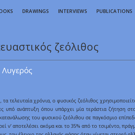
OOKS
DRAWINGS
INTERVIEWS
PUBLICATIONS
κευαστικός ζεόλιθος
 Λυγερός
, τα τελευταία χρόνια, ο φυσικός ζεόλιθος χρησιμοποιείτ
ρες υπό ανάπτυξη όπου υπάρχει μία τεράστια ζήτηση στ
 κατανάλωσης του φυσικού ζεόλιθου σε παγκόσμιο επίπεδ
ρεί ν’ αποτελέσει ακόμα και το 35% από το τσιμέντο, πράγ
υς, τον έλεγχο της αλλαγής φάσης όταν γίνεται στερεό αλ