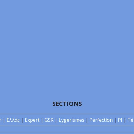
SECTIONS
n
|
Ελλάς
|
Expert
|
GSR
|
Lygerismes
|
Perfection
|
PI
|
Té