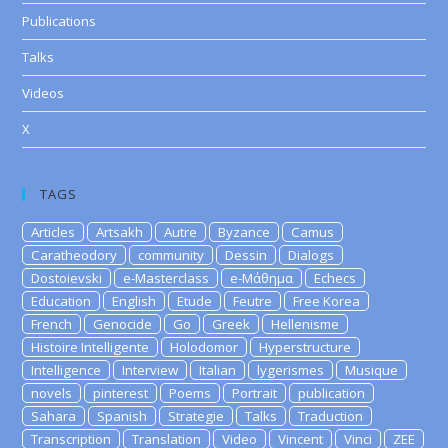
Publications
Talks
Videos
X
TAGS
Articles
Artsakh
Autre
Byzance
Camus
Caratheodory
community
Dessin
Dialogs
Dostoievski
e-Masterclass
e-Μάθημα
Echecs
Education
English
Etude
Feutre
Free Korea
French
Genocide
Go
Greek
Hellenisme
Histoire Intelligente
Holodomor
Hyperstructure
Intelligence
Interview
Italian
lygerismes
Musique
novels
pinterest
Poems
Portrait
publication
Sahara
Spanish
Strategie
Talks
Traduction
Transcription
Translation
Video
Vincent
Vinci
ZEE