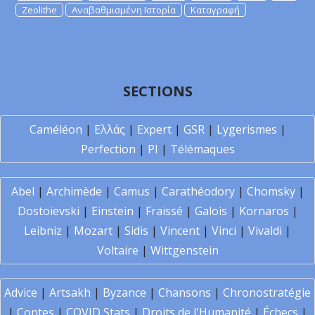
Zeolithe
Αναβαθμισμένη Ιστορία
Καταγραφή
SECTIONS
Caméléon
|
Ελλάς
|
Expert
|
GSR
|
Lygerismes
|
Perfection
|
PI
|
Télémaques
Abel
|
Archimède
|
Camus
|
Carathéodory
|
Chomsky
|
Dostoïevski
|
Einstein
|
Fraïssé
|
Galois
|
Kornaros
|
Leibniz
|
Mozart
|
Sidis
|
Vincent
|
Vinci
|
Vivaldi
|
Voltaire
|
Wittgenstein
Advice
|
Artsakh
|
Byzance
|
Chansons
|
Chronostratégie
|
Contes
|
COVID Stats
|
Droits de l'Humanité
|
Échecs
|