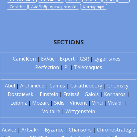
Zeolithe
Αναβαθμισμένη Ιστορία
Καταγραφή
SECTIONS
Caméléon
|
Ελλάς
|
Expert
|
GSR
|
Lygerismes
|
Perfection
|
PI
|
Télémaques
Abel
|
Archimède
|
Camus
|
Carathéodory
|
Chomsky
|
Dostoïevski
|
Einstein
|
Fraïssé
|
Galois
|
Kornaros
|
Leibniz
|
Mozart
|
Sidis
|
Vincent
|
Vinci
|
Vivaldi
|
Voltaire
|
Wittgenstein
Advice
|
Artsakh
|
Byzance
|
Chansons
|
Chronostratégie