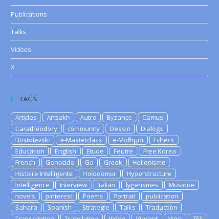
Publications
Talks
Videos
X
TAGS
Articles
Artsakh
Autre
Byzance
Camus
Caratheodory
community
Dessin
Dialogs
Dostoievski
e-Masterclass
e-Μάθημα
Echecs
Education
English
Etude
Feutre
Free Korea
French
Genocide
Go
Greek
Hellenisme
Histoire Intelligente
Holodomor
Hyperstructure
Intelligence
Interview
Italian
lygerismes
Musique
novels
pinterest
Poems
Portrait
publication
Sahara
Spanish
Strategie
Talks
Traduction
Transcription
Translation
Video
Vincent
Vinci
ZEE