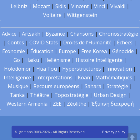
Leibniz
|
Mozart
|
Sidis
|
Vincent
|
Vinci
|
Vivaldi
|
Voltaire
|
Wittgenstein
Advice
|
Artsakh
|
Byzance
|
Chansons
|
Chronostratégie
|
Contes
|
COVID Stats
|
Droits de l'Humanité
|
Échecs
|
Économie
|
Éducation
|
Europe
|
Free Korea
|
Génocide
|
Go
|
Haïku
|
Hellénisme
|
Histoire Intelligente
|
Holodomor
|
Hua Tou
|
Hyperstructures
|
Innovation
|
Intelligence
|
Interprétations
|
Koan
|
Mathématiques
|
Musique
|
Recours européens
|
Sahara
|
Stratégie
|
Tanka
|
Théâtre
|
Topostratégie
|
Urban Design
|
Western Armenia
|
ZEE
|
Zéolithe
|
Έξυπνη διατροφή
© Ignitions 2003-2026 - All Rights Reserved
Privacy policy