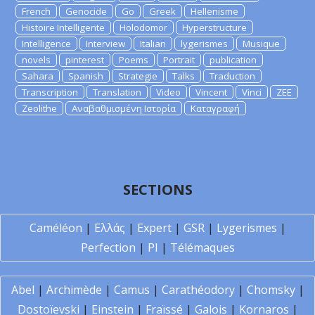
French
Genocide
Go
Greek
Hellenisme
Histoire Intelligente
Holodomor
Hyperstructure
Intelligence
Interview
Italian
lygerismes
Musique
novels
pinterest
Poems
Portrait
publication
Sahara
Spanish
Strategie
Talks
Traduction
Transcription
Translation
Video
Vincent
Vinci
ZEE
Zeolithe
Αναβαθμισμένη Ιστορία
Καταγραφή
SECTIONS
Caméléon
|
Ελλάς
|
Expert
|
GSR
|
Lygerismes
|
Perfection
|
PI
|
Télémaques
Abel
|
Archimède
|
Camus
|
Carathéodory
|
Chomsky
|
Dostoïevski
|
Einstein
|
Fraïssé
|
Galois
|
Kornaros
|