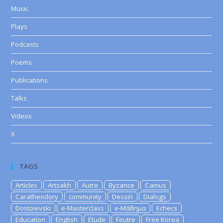
Music
Plays
Podcasts
Poems
Publications
Talks
Videos
X
TAGS
Articles
Artsakh
Autre
Byzance
Camus
Caratheodory
community
Dessin
Dialogs
Dostoievski
e-Masterclass
e-Μάθημα
Echecs
Education
English
Etude
Feutre
Free Korea