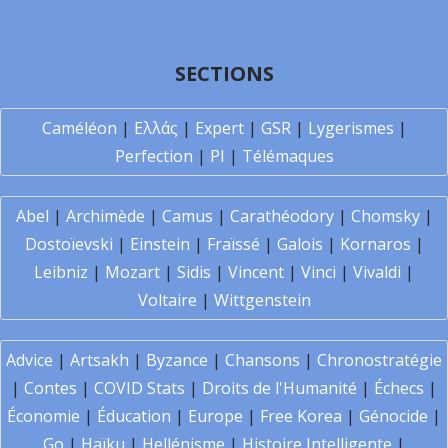
SECTIONS
Caméléon
|
Ελλάς
|
Expert
|
GSR
|
Lygerismes
|
Perfection
|
PI
|
Télémaques
Abel
|
Archimède
|
Camus
|
Carathéodory
|
Chomsky
|
Dostoïevski
|
Einstein
|
Fraïssé
|
Galois
|
Kornaros
|
Leibniz
|
Mozart
|
Sidis
|
Vincent
|
Vinci
|
Vivaldi
|
Voltaire
|
Wittgenstein
Advice
|
Artsakh
|
Byzance
|
Chansons
|
Chronostratégie
|
Contes
|
COVID Stats
|
Droits de l'Humanité
|
Échecs
|
Économie
|
Éducation
|
Europe
|
Free Korea
|
Génocide
|
Go
|
Haïku
|
Hellénisme
|
Histoire Intelligente
|