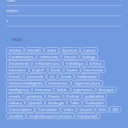
Talks
Videos
X
TAGS
Articles
Artsakh
Autre
Byzance
Camus
Caratheodory
community
Dessin
Dialogs
Dostoievski
e-Masterclass
e-Μάθημα
Echecs
Education
English
Etude
Feutre
Free Korea
French
Genocide
Go
Greek
Hellenisme
Histoire Intelligente
Holodomor
Hyperstructure
Intelligence
Interview
Italian
lygerismes
Musique
novels
pinterest
Poems
Portrait
publication
Sahara
Spanish
Strategie
Talks
Traduction
Transcription
Translation
Video
Vincent
Vinci
ZEE
Zeolithe
Αναβαθμισμένη Ιστορία
Καταγραφή