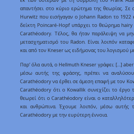
εκ των υστέρων με τη συμβολή του Frank Ada
απαντήσει στο κύριο ερώτημα της θεωρίας. Σε 
Hurwitz που εισήγαγαν ο Johann Radon το 1922 κ
δείκτη Poincaré-Hopf υπάρχει το θεώρημα hairy b
Carathéodory. Τέλος, θα ήταν παράλειψη να μ
μετασχηματισμό του Radon. Είναι λοιπόν καταφ
και από τον Kneser ως ειδήμονας του λογισμού μ
Παρ’ όλα αυτά, ο Hellmuth Kneser γράφει: […] abe
μέσω αυτής της φράσης, πρέπει να αναλύσου
Carathéodory να έρθει σε άμεση επαφή με τον Kow
Carathéodory ότι ο Kowallik συνεχίζει το έργο
θεωρεί ότι ο Carathéodory είναι ο καταλληλότε
και ανθρώπινα. Έχουμε λοιπόν, μέσω αυτής 
Carathéodory με την ευρύτερη έννοια.