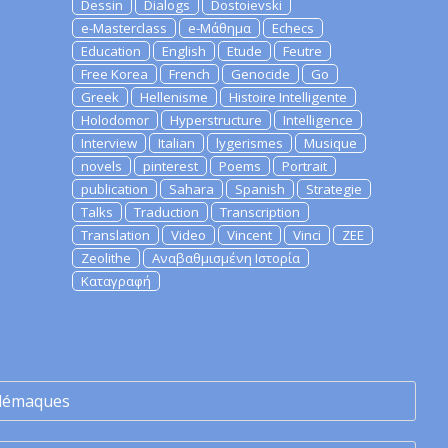
Dessin
Dialogs
Dostoievski
e-Masterclass
e-Μάθημα
Echecs
Education
English
Etude
Feutre
Free Korea
French
Genocide
Go
Greek
Hellenisme
Histoire Intelligente
Holodomor
Hyperstructure
Intelligence
Interview
Italian
lygerismes
Musique
novels
pinterest
Poems
Portrait
publication
Sahara
Spanish
Strategie
Talks
Traduction
Transcription
Translation
Video
Vincent
Vinci
ZEE
Zeolithe
Αναβαθμισμένη Ιστορία
Καταγραφή
lémaques