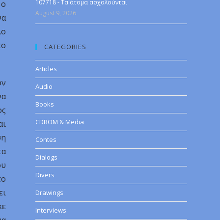
107718 - Τα άτομα ασχολούνται
 ο
August 9, 2026
να
λο
το
CATEGORIES
Articles
ον
Audio
να
Books
ος
CDROM & Media
αι
ση
Contes
τα
Dialogs
ου
Divers
το
ει
Drawings
κε
Interviews