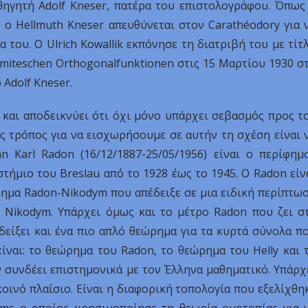
αθηγητή Adolf Kneser, πατέρα του επιστολογράφου. Όπως
, ο Hellmuth Kneser απευθύνεται στον Carathéodory για 
 του. Ο Ulrich Kowallik εκπόνησε τη διατριβή του με τίτ
ermiteschen Orthogonalfunktionen στις 15 Μαρτίου 1930 σ
Adolf Kneser.
ς και αποδεικνύει ότι όχι μόνο υπάρχει σεβασμός προς τ
ς τρόπος για να εισχωρήσουμε σε αυτήν τη σχέση είναι 
 Karl Radon (16/12/1887-25/05/1956) είναι ο περίφημ
τήμιο του Breslau από το 1928 έως το 1945. Ο Radon είν
ημα Radon-Nikodym που απέδειξε σε μια ειδική περίπτω
o Nikodym. Υπάρχει όμως και το μέτρο Radon που ζει σ
δείξει και ένα πιο απλό θεώρημα για τα κυρτά σύνολα π
ίναι: το θεώρημα του Radon, το θεώρημα του Helly και 
 συνδέει επιστημονικά με τον Έλληνα μαθηματικό. Υπάρχ
οινό πλαίσιο. Είναι η διαφορική τοπολογία που εξελίχθη