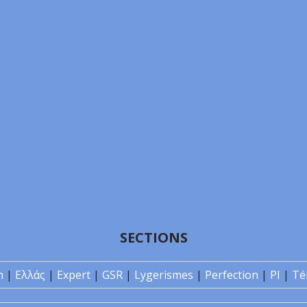
SECTIONS
n
|
Ελλάς
|
Expert
|
GSR
|
Lygerismes
|
Perfection
|
PI
|
Té