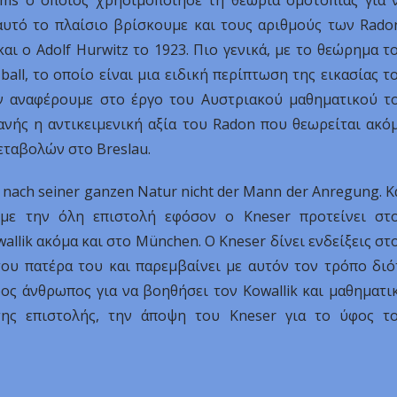
ms ο οποίος χρησιμοποίησε τη θεωρία ομοτοπίας για 
αυτό το πλαίσιο βρίσκουμε και τους αριθμούς των Rado
αι ο Adolf Hurwitz το 1923. Πιο γενικά, με το θεώρημα τ
all, το οποίο είναι μια ειδική περίπτωση της εικασίας τ
ην αναφέρουμε στο έργο του Αυστριακού μαθηματικού τ
ανής η αντικειμενική αξία του Radon που θεωρείται ακό
εταβολών στο Breslau.
r nach seiner ganzen Natur nicht der Mann der Anregung. Κ
με την όλη επιστολή εφόσον ο Kneser προτείνει στ
allik ακόμα και στο München. Ο Kneser δίνει ενδείξεις στ
 του πατέρα του και παρεμβαίνει με αυτόν τον τρόπο διό
ρος άνθρωπος για να βοηθήσει τον Kowallik και μαθηματι
της επιστολής, την άποψη του Kneser για το ύφος τ