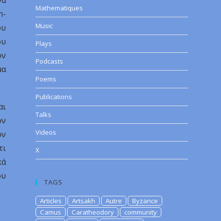
να
Mathematiques
n-
Music
ου
ου
Plays
ον
Podcasts
μα
Poems
Publications
αι
Talks
ον
Videos
ον
τι
X
κά
ου
TAGS
Articles
Artsakh
Autre
Byzance
Camus
Caratheodory
community