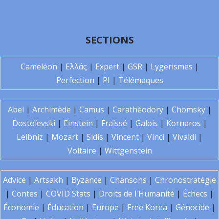
SECTIONS
Caméléon
|
Ελλάς
|
Expert
|
GSR
|
Lygerismes
|
Perfection
|
PI
|
Télémaques
Abel
|
Archimède
|
Camus
|
Carathéodory
|
Chomsky
|
Dostoïevski
|
Einstein
|
Fraïssé
|
Galois
|
Kornaros
|
Leibniz
|
Mozart
|
Sidis
|
Vincent
|
Vinci
|
Vivaldi
|
Voltaire
|
Wittgenstein
Advice
|
Artsakh
|
Byzance
|
Chansons
|
Chronostratégie
|
Contes
|
COVID Stats
|
Droits de l'Humanité
|
Échecs
|
Économie
|
Éducation
|
Europe
|
Free Korea
|
Génocide
|