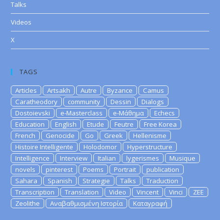
Talks
Videos
X
TAGS
Articles
Artsakh
Autre
Byzance
Camus
Caratheodory
community
Dessin
Dialogs
Dostoievski
e-Masterclass
e-Μάθημα
Echecs
Education
English
Etude
Feutre
Free Korea
French
Genocide
Go
Greek
Hellenisme
Histoire Intelligente
Holodomor
Hyperstructure
Intelligence
Interview
Italian
lygerismes
Musique
novels
pinterest
Poems
Portrait
publication
Sahara
Spanish
Strategie
Talks
Traduction
Transcription
Translation
Video
Vincent
Vinci
ZEE
Zeolithe
Αναβαθμισμένη Ιστορία
Καταγραφή