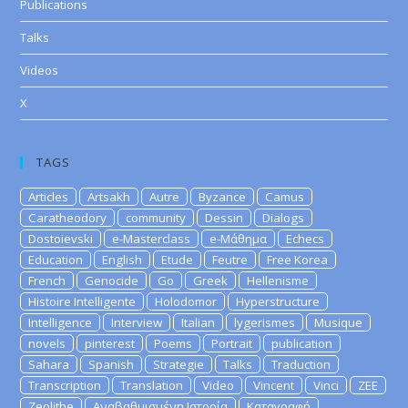
Publications
Talks
Videos
X
TAGS
Articles
Artsakh
Autre
Byzance
Camus
Caratheodory
community
Dessin
Dialogs
Dostoievski
e-Masterclass
e-Μάθημα
Echecs
Education
English
Etude
Feutre
Free Korea
French
Genocide
Go
Greek
Hellenisme
Histoire Intelligente
Holodomor
Hyperstructure
Intelligence
Interview
Italian
lygerismes
Musique
novels
pinterest
Poems
Portrait
publication
Sahara
Spanish
Strategie
Talks
Traduction
Transcription
Translation
Video
Vincent
Vinci
ZEE
Zeolithe
Αναβαθμισμένη Ιστορία
Καταγραφή