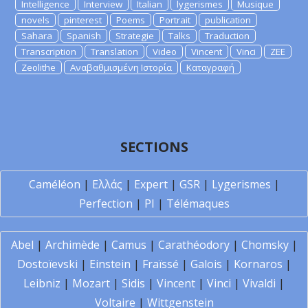
Intelligence
Interview
Italian
lygerismes
Musique
novels
pinterest
Poems
Portrait
publication
Sahara
Spanish
Strategie
Talks
Traduction
Transcription
Translation
Video
Vincent
Vinci
ZEE
Zeolithe
Αναβαθμισμένη Ιστορία
Καταγραφή
SECTIONS
Caméléon
|
Ελλάς
|
Expert
|
GSR
|
Lygerismes
|
Perfection
|
PI
|
Télémaques
Abel
|
Archimède
|
Camus
|
Carathéodory
|
Chomsky
|
Dostoïevski
|
Einstein
|
Fraïssé
|
Galois
|
Kornaros
|
Leibniz
|
Mozart
|
Sidis
|
Vincent
|
Vinci
|
Vivaldi
|
Voltaire
|
Wittgenstein