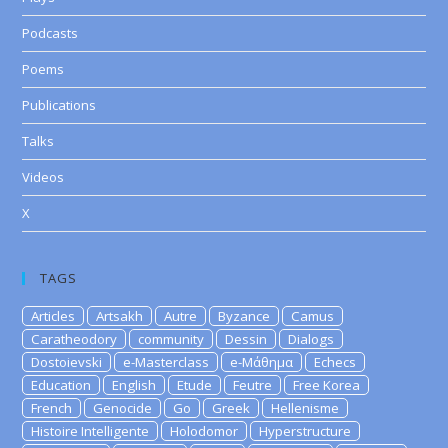
Podcasts
Poems
Publications
Talks
Videos
X
TAGS
Articles
Artsakh
Autre
Byzance
Camus
Caratheodory
community
Dessin
Dialogs
Dostoievski
e-Masterclass
e-Μάθημα
Echecs
Education
English
Etude
Feutre
Free Korea
French
Genocide
Go
Greek
Hellenisme
Histoire Intelligente
Holodomor
Hyperstructure