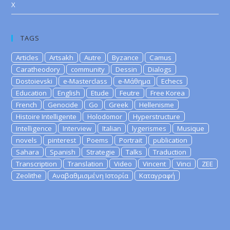
X
TAGS
Articles
Artsakh
Autre
Byzance
Camus
Caratheodory
community
Dessin
Dialogs
Dostoievski
e-Masterclass
e-Μάθημα
Echecs
Education
English
Etude
Feutre
Free Korea
French
Genocide
Go
Greek
Hellenisme
Histoire Intelligente
Holodomor
Hyperstructure
Intelligence
Interview
Italian
lygerismes
Musique
novels
pinterest
Poems
Portrait
publication
Sahara
Spanish
Strategie
Talks
Traduction
Transcription
Translation
Video
Vincent
Vinci
ZEE
Zeolithe
Αναβαθμισμένη Ιστορία
Καταγραφή