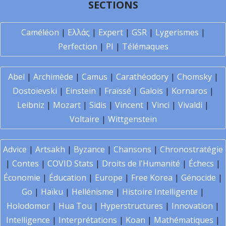
SECTIONS
Caméléon
|
Ελλάς
|
Expert
|
GSR
|
Lygerismes
|
Perfection
|
PI
|
Télémaques
Abel
|
Archimède
|
Camus
|
Carathéodory
|
Chomsky
|
Dostoïevski
|
Einstein
|
Fraïssé
|
Galois
|
Kornaros
|
Leibniz
|
Mozart
|
Sidis
|
Vincent
|
Vinci
|
Vivaldi
|
Voltaire
|
Wittgenstein
Advice
|
Artsakh
|
Byzance
|
Chansons
|
Chronostratégie
|
Contes
|
COVID Stats
|
Droits de l'Humanité
|
Échecs
|
Économie
|
Éducation
|
Europe
|
Free Korea
|
Génocide
|
Go
|
Haïku
|
Hellénisme
|
Histoire Intelligente
|
Holodomor
|
Hua Tou
|
Hyperstructures
|
Innovation
|
Intelligence
|
Interprétations
|
Koan
|
Mathématiques
|