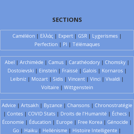
SECTIONS
Caméléon
|
Ελλάς
|
Expert
|
GSR
|
Lygerismes
|
Perfection
|
PI
|
Télémaques
Abel
|
Archimède
|
Camus
|
Carathéodory
|
Chomsky
|
Dostoïevski
|
Einstein
|
Fraïssé
|
Galois
|
Kornaros
|
Leibniz
|
Mozart
|
Sidis
|
Vincent
|
Vinci
|
Vivaldi
|
Voltaire
|
Wittgenstein
Advice
|
Artsakh
|
Byzance
|
Chansons
|
Chronostratégie
|
Contes
|
COVID Stats
|
Droits de l'Humanité
|
Échecs
|
Économie
|
Éducation
|
Europe
|
Free Korea
|
Génocide
|
Go
|
Haïku
|
Hellénisme
|
Histoire Intelligente
|