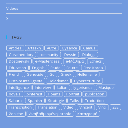
Videos
X
TAGS
Articles
Artsakh
Autre
Byzance
Camus
Caratheodory
community
Dessin
Dialogs
Dostoievski
e-Masterclass
e-Μάθημα
Echecs
Education
English
Etude
Feutre
Free Korea
French
Genocide
Go
Greek
Hellenisme
Histoire Intelligente
Holodomor
Hyperstructure
Intelligence
Interview
Italian
lygerismes
Musique
novels
pinterest
Poems
Portrait
publication
Sahara
Spanish
Strategie
Talks
Traduction
Transcription
Translation
Video
Vincent
Vinci
ZEE
Zeolithe
Αναβαθμισμένη Ιστορία
Καταγραφή