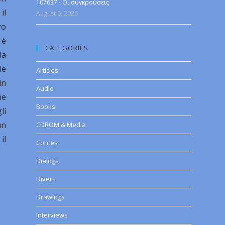
107637 - Οι συγκρούσεις
il
August 6, 2026
ro
 è
CATEGORIES
la
le
Articles
in
Audio
ne
Books
li
un
CDROM & Media
il
Contes
Dialogs
Divers
Drawings
Interviews