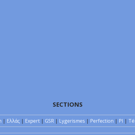
SECTIONS
n
|
Ελλάς
|
Expert
|
GSR
|
Lygerismes
|
Perfection
|
PI
|
Té