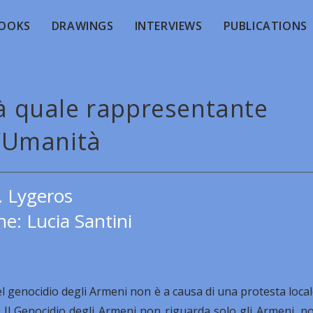
OOKS
DRAWINGS
INTERVIEWS
PUBLICATIONS
tà quale rappresentante
l’Umanità
. Lygeros
e: Lucia Santini
el genocidio degli Armeni non è a causa di una protesta local
. Il Genocidio degli Armeni non riguarda solo gli Armeni, n