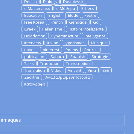
Dessin
Dialogs
Dostoievski
e-Masterclass
e-Μάθημα
Echecs
Education
English
Etude
Feutre
Free Korea
French
Genocide
Go
Greek
Hellenisme
Histoire Intelligente
Holodomor
Hyperstructure
Intelligence
Interview
Italian
lygerismes
Musique
novels
pinterest
Poems
Portrait
publication
Sahara
Spanish
Strategie
Talks
Traduction
Transcription
Translation
Video
Vincent
Vinci
ZEE
Zeolithe
Αναβαθμισμένη Ιστορία
Καταγραφή
lémaques