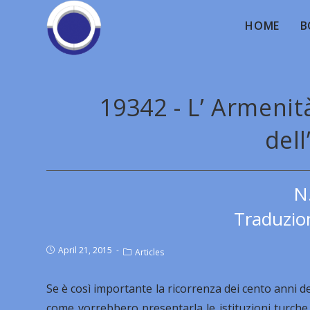
HOME
B
19342 - L’ Armeni
del
N
Traduzion
April 21, 2015
Articles
Se è così importante la ricorrenza dei cento anni d
come vorrebbero presentarla le istituzioni turche