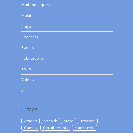
Mathematiques
Music
Plays
Podcasts
Poems
Publications
Talks
Videos
X
TAGS
Articles
Artsakh
Autre
Byzance
Camus
Caratheodory
community