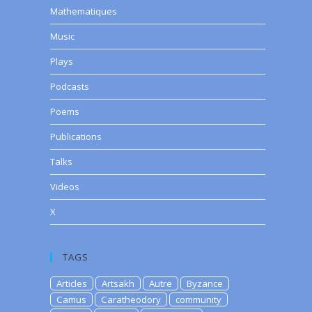
Mathematiques
Music
Plays
Podcasts
Poems
Publications
Talks
Videos
X
TAGS
Articles
Artsakh
Autre
Byzance
Camus
Caratheodory
community