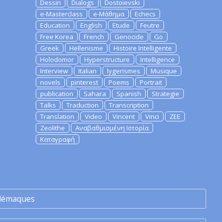
Dessin
Dialogs
Dostoievski
e-Masterclass
e-Μάθημα
Echecs
Education
English
Etude
Feutre
Free Korea
French
Genocide
Go
Greek
Hellenisme
Histoire Intelligente
Holodomor
Hyperstructure
Intelligence
Interview
Italian
lygerismes
Musique
novels
pinterest
Poems
Portrait
publication
Sahara
Spanish
Strategie
Talks
Traduction
Transcription
Translation
Video
Vincent
Vinci
ZEE
Zeolithe
Αναβαθμισμένη Ιστορία
Καταγραφή
lémaques