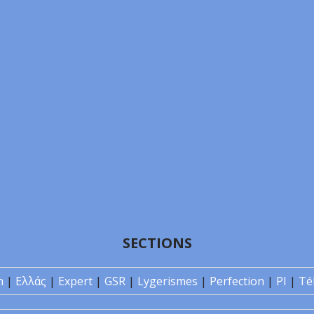
SECTIONS
n
|
Ελλάς
|
Expert
|
GSR
|
Lygerismes
|
Perfection
|
PI
|
Té