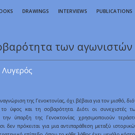
OOKS
DRAWINGS
INTERVIEWS
PUBLICATIONS
σοβαρότητα των αγωνιστών
 Λυγερός
ναγνώριση της Γενοκτονίας, όχι βέβαια για τον μισθό, διό
 το ύφος και τη σοβαρότητα. Διότι οι συνεχιστές τ
 την ύπαρξη της Γενοκτονίας χρησιμοποιούν τεράστ
σι δεν πρόκειται για μια αντιπαράθεση μεταξύ ιστορικώ
τρατηγικό επίπεδο, όπου το κάθε λάθος έχει μεγάλο κόστο