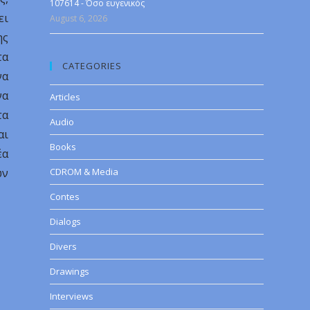
107614 - Όσο ευγενικός
ει
August 6, 2026
ης
τα
CATEGORIES
να
να
Articles
τα
Audio
αι
Books
έα
ών
CDROM & Media
Contes
Dialogs
Divers
Drawings
Interviews