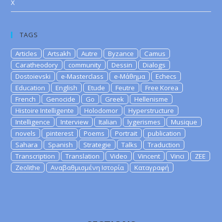
X
TAGS
Articles
Artsakh
Autre
Byzance
Camus
Caratheodory
community
Dessin
Dialogs
Dostoievski
e-Masterclass
e-Μάθημα
Echecs
Education
English
Etude
Feutre
Free Korea
French
Genocide
Go
Greek
Hellenisme
Histoire Intelligente
Holodomor
Hyperstructure
Intelligence
Interview
Italian
lygerismes
Musique
novels
pinterest
Poems
Portrait
publication
Sahara
Spanish
Strategie
Talks
Traduction
Transcription
Translation
Video
Vincent
Vinci
ZEE
Zeolithe
Αναβαθμισμένη Ιστορία
Καταγραφή