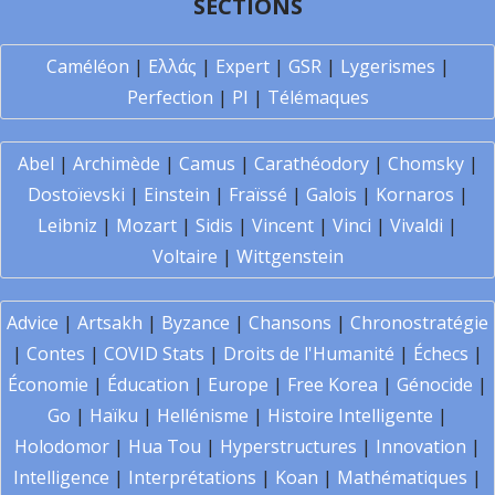
SECTIONS
Caméléon
|
Ελλάς
|
Expert
|
GSR
|
Lygerismes
|
Perfection
|
PI
|
Télémaques
Abel
|
Archimède
|
Camus
|
Carathéodory
|
Chomsky
|
Dostoïevski
|
Einstein
|
Fraïssé
|
Galois
|
Kornaros
|
Leibniz
|
Mozart
|
Sidis
|
Vincent
|
Vinci
|
Vivaldi
|
Voltaire
|
Wittgenstein
Advice
|
Artsakh
|
Byzance
|
Chansons
|
Chronostratégie
|
Contes
|
COVID Stats
|
Droits de l'Humanité
|
Échecs
|
Économie
|
Éducation
|
Europe
|
Free Korea
|
Génocide
|
Go
|
Haïku
|
Hellénisme
|
Histoire Intelligente
|
Holodomor
|
Hua Tou
|
Hyperstructures
|
Innovation
|
Intelligence
|
Interprétations
|
Koan
|
Mathématiques
|