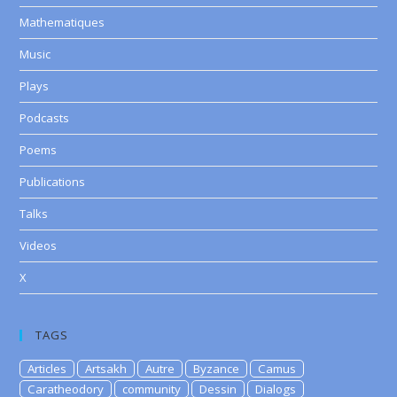
Mathematiques
Music
Plays
Podcasts
Poems
Publications
Talks
Videos
X
TAGS
Articles
Artsakh
Autre
Byzance
Camus
Caratheodory
community
Dessin
Dialogs