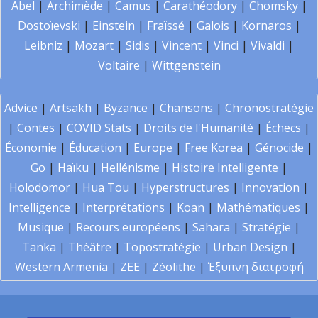
Abel
|
Archimède
|
Camus
|
Carathéodory
|
Chomsky
|
Dostoïevski
|
Einstein
|
Fraïssé
|
Galois
|
Kornaros
|
Leibniz
|
Mozart
|
Sidis
|
Vincent
|
Vinci
|
Vivaldi
|
Voltaire
|
Wittgenstein
Advice
|
Artsakh
|
Byzance
|
Chansons
|
Chronostratégie
|
Contes
|
COVID Stats
|
Droits de l'Humanité
|
Échecs
|
Économie
|
Éducation
|
Europe
|
Free Korea
|
Génocide
|
Go
|
Haïku
|
Hellénisme
|
Histoire Intelligente
|
Holodomor
|
Hua Tou
|
Hyperstructures
|
Innovation
|
Intelligence
|
Interprétations
|
Koan
|
Mathématiques
|
Musique
|
Recours européens
|
Sahara
|
Stratégie
|
Tanka
|
Théâtre
|
Topostratégie
|
Urban Design
|
Western Armenia
|
ZEE
|
Zéolithe
|
Έξυπνη διατροφή