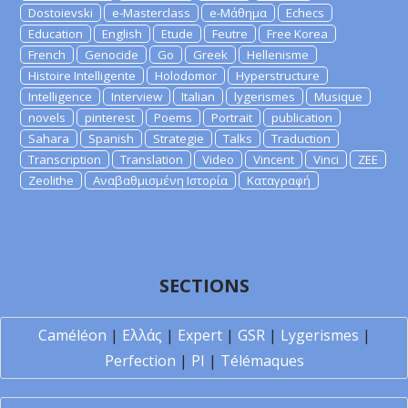
Dostoievski
e-Masterclass
e-Μάθημα
Echecs
Education
English
Etude
Feutre
Free Korea
French
Genocide
Go
Greek
Hellenisme
Histoire Intelligente
Holodomor
Hyperstructure
Intelligence
Interview
Italian
lygerismes
Musique
novels
pinterest
Poems
Portrait
publication
Sahara
Spanish
Strategie
Talks
Traduction
Transcription
Translation
Video
Vincent
Vinci
ZEE
Zeolithe
Αναβαθμισμένη Ιστορία
Καταγραφή
SECTIONS
Caméléon
|
Ελλάς
|
Expert
|
GSR
|
Lygerismes
|
Perfection
|
PI
|
Télémaques