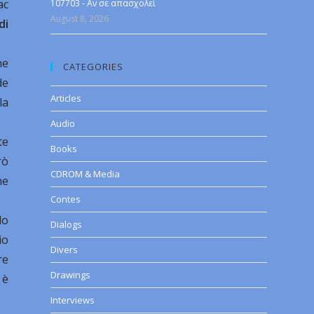
ac
107703 - Αν σε απασχολεί
August 8, 2026
di
ne
CATEGORIES
de
Articles
la
Audio
te
Books
rò
CDROM & Media
ne
Contes
lo
Dialogs
io
Divers
re
Drawings
 è
Interviews