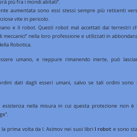
erà più fra i mondi abitati”.
lmente aumentata sono essi stessi sempre più reticenti ver
iose vite in pericolo.
mano e il robot. Questi robot mal accettati dai terrestri c
i meccanici” nella loro professione e utilizzati in abbondan
della Robotica.
ssere umano, e neppure rimanendo inerte, può lascia
dini dati dagli esseri umani, salvo se tali ordini sono 
 esistenza nella misura in cui questa protezione non è 
ge”.
la prima volta da I. Asimov nei suoi libri
I robot
e sono sta