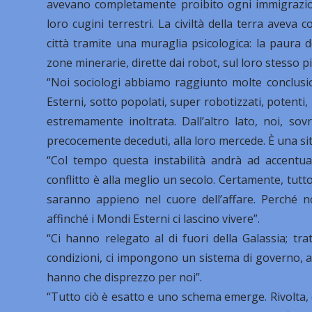
avevano completamente proibito ogni immigrazion
loro cugini terrestri. La civiltà della terra aveva 
città tramite una muraglia psicologica: la paura d
zone minerarie, dirette dai robot, sul loro stesso p
“Noi sociologi abbiamo raggiunto molte conclusion
Esterni, sotto popolati, super robotizzati, potenti,
estremamente inoltrata. Dall’altro lato, noi, sov
precocemente deceduti, alla loro mercede. È una si
“Col tempo questa instabilità andrà ad accentua
conflitto è alla meglio un secolo. Certamente, tutto 
saranno appieno nel cuore dell’affare. Perché n
affinché i Mondi Esterni ci lascino vivere”.
“Ci hanno relegato al di fuori della Galassia; tra
condizioni, ci impongono un sistema di governo, al 
hanno che disprezzo per noi”.
“Tutto ciò è esatto e uno schema emerge. Rivolta, 