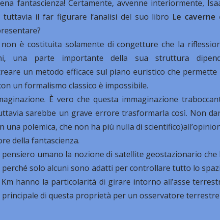
ena fantascienza! Certamente, avvenne interiormente, Isa
uttavia il far figurare l’analisi del suo libro
Le caverne 
presentare?
a non è costituita solamente di congetture che la riflessio
ioni, una parte importante della sua struttura dipen
creare un metodo efficace sul piano euristico che permette 
 con un formalismo classico è impossibile.
maginazione. È vero che questa immaginazione traboccan
ttavia sarebbe un grave errore trasformarla così. Non da
una polemica, che non ha più nulla di scientifico)all’opinio
re della fantascienza.
l pensiero umano la nozione di satellite geostazionario che 
perché solo alcuni sono adatti per controllare tutto lo spaz
0 Km hanno la particolarità di girare intorno all’asse terrest
a principale di questa proprietà per un osservatore terrestre