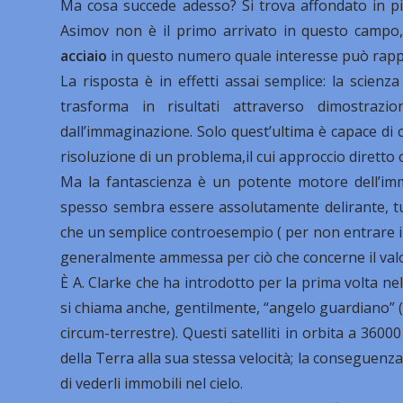
Ma cosa succede adesso? Si trova affondato in pi
Asimov non è il primo arrivato in questo campo, t
acciaio
in questo numero quale interesse può rap
La risposta è in effetti assai semplice: la scienz
trasforma in risultati attraverso dimostraz
dall’immaginazione. Solo quest’ultima è capace di 
risoluzione di un problema,il cui approccio diretto
Ma la fantascienza è un potente motore dell’im
spesso sembra essere assolutamente delirante, tu
che un semplice controesempio ( per non entrare in 
generalmente ammessa per ciò che concerne il valo
È A. Clarke che ha introdotto per la prima volta ne
si chiama anche, gentilmente, “angelo guardiano” ( 
circum-terrestre). Questi satelliti in orbita a 3600
della Terra alla sua stessa velocità; la conseguenz
di vederli immobili nel cielo.