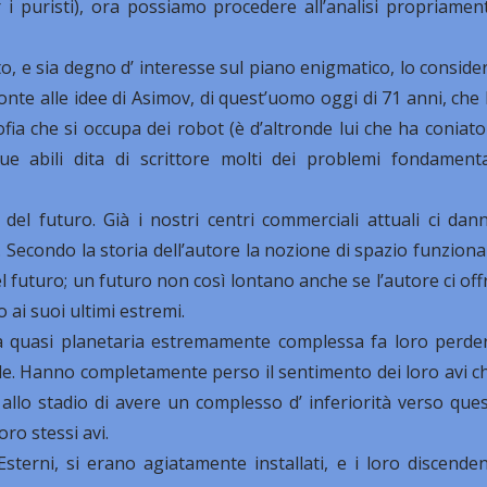
r i puristi), ora possiamo procedere all’analisi propriamen
o, e sia degno d’ interesse sul piano enigmatico, lo conside
te alle idee di Asimov, di quest’uomo oggi di 71 anni, che 
fia che si occupa dei robot (è d’altronde lui che ha coniato 
e abili dita di scrittore molti dei problemi fondamenta
 del futuro. Già i nostri centri commerciali attuali ci dan
Secondo la storia dell’autore la nozione di spazio funziona
l futuro; un futuro non così lontano anche se l’autore ci off
 ai suoi ultimi estremi.
a quasi planetaria estremamente complessa fa loro perde
le. Hanno completamente perso il sentimento dei loro avi c
allo stadio di avere un complesso d’ inferiorità verso ques
oro stessi avi.
sterni, si erano agiatamente installati, e i loro discenden