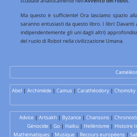
studiate analiticamente nell’
Avvento dei robot.
Ma questo è sufficiente! Ora lasciamo spazio alla
saranno entusiasti da questo libro. I libri: Davanti a
indipendentemente gli uni dagli altri) approfondi
del ruolo di Robot nella civilizzazione Umana.
Caméléo
Abel
|
Archimède
|
Camus
|
Carathéodory
|
Chomsky
Advice
|
Artsakh
|
Byzance
|
Chansons
|
Chronost
Génocide
|
Go
|
Haïku
|
Hellénisme
|
Histoire I
Mathématiques
|
Musique
|
Recours européens
|
Sa