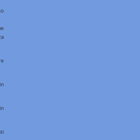
so
he
za
re
in
in
ti