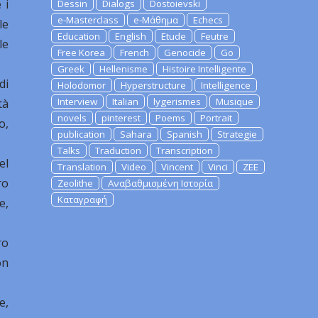
 i
Dessin
Dialogs
Dostoievski
e-Masterclass
e-Μάθημα
Echecs
le
Education
English
Etude
Feutre
le
Free Korea
French
Genocide
Go
Greek
Hellenisme
Histoire Intelligente
di
Holodomor
Hyperstructure
Intelligence
Interview
Italian
lygerismes
Musique
tà
novels
pinterest
Poems
Portrait
o,
publication
Sahara
Spanish
Strategie
Talks
Traduction
Transcription
el
Translation
Video
Vincent
Vinci
ZEE
ro
Zeolithe
Αναβαθμισμένη Ιστορία
Καταγραφή
e,
ro
on
e,