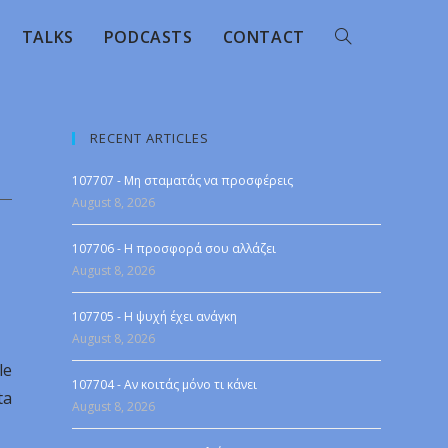
TALKS
PODCASTS
CONTACT
RECENT ARTICLES
107707 - Μη σταματάς να προσφέρεις
August 8, 2026
107706 - Η προσφορά σου αλλάζει
August 8, 2026
107705 - Η ψυχή έχει ανάγκη
August 8, 2026
le
107704 - Αν κοιτάς μόνο τι κάνει
ta
August 8, 2026