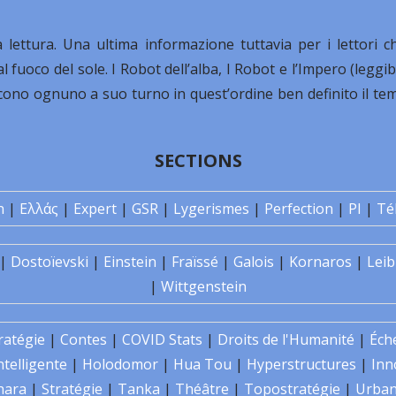
 lettura. Una ultima informazione tuttavia per i lettori c
l fuoco del sole. I Robot dell’alba, I Robot e l’Impero (leggibi
scono ognuno a suo turno in quest’ordine ben definito il te
SECTIONS
n
|
Ελλάς
|
Expert
|
GSR
|
Lygerismes
|
Perfection
|
PI
|
Té
|
Dostoïevski
|
Einstein
|
Fraïssé
|
Galois
|
Kornaros
|
Leib
|
Wittgenstein
ratégie
|
Contes
|
COVID Stats
|
Droits de l'Humanité
|
Éch
ntelligente
|
Holodomor
|
Hua Tou
|
Hyperstructures
|
Inn
hara
|
Stratégie
|
Tanka
|
Théâtre
|
Topostratégie
|
Urban