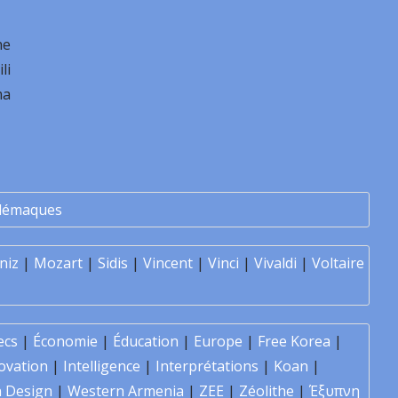
he
li
ma
lémaques
niz
|
Mozart
|
Sidis
|
Vincent
|
Vinci
|
Vivaldi
|
Voltaire
ecs
|
Économie
|
Éducation
|
Europe
|
Free Korea
|
ovation
|
Intelligence
|
Interprétations
|
Koan
|
 Design
|
Western Armenia
|
ZEE
|
Zéolithe
|
Έξυπνη