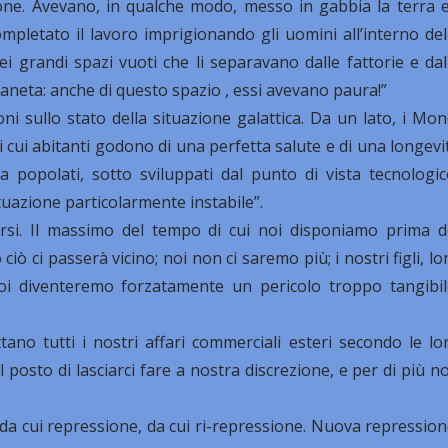
e. Avevano, in qualche modo, messo in gabbia la terra e
completato il lavoro imprigionando gli uomini all’interno del
ei grandi spazi vuoti che li separavano dalle fattorie e dal
ianeta: anche di questo spazio , essi avevano paura!”
i sullo stato della situazione galattica. Da un lato, i Mon
 i cui abitanti godono di una perfetta salute e di una longevi
ra popolati, sotto sviluppati dal punto di vista tecnologic
tuazione particolarmente instabile”.
rsi. Il massimo del tempo di cui noi disponiamo prima d
ciò ci passerà vicino; noi non ci saremo più; i nostri figli, lo
oi diventeremo forzatamente un pericolo troppo tangibil
ttano tutti i nostri affari commerciali esteri secondo le lo
posto di lasciarci fare a nostra discrezione, e per di più n
da cui repressione, da cui ri-repressione. Nuova repression