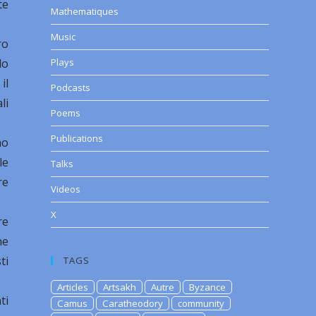
te
Mathematiques
Music
ro
lo
Plays
il
Podcasts
li
Poems
Publications
no
le
Talks
re
Videos
X
re
he
ti
TAGS
Articles
Artsakh
Autre
Byzance
ti
Camus
Caratheodory
community