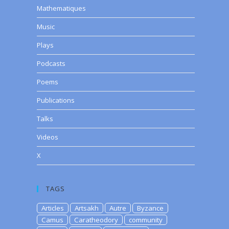
Mathematiques
Music
Plays
Podcasts
Poems
Publications
Talks
Videos
X
TAGS
Articles
Artsakh
Autre
Byzance
Camus
Caratheodory
community