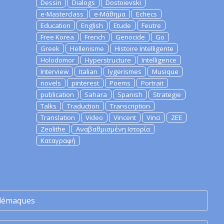
Dessin
Dialogs
Dostoievski
e-Masterclass
e-Μάθημα
Echecs
Education
English
Etude
Feutre
Free Korea
French
Genocide
Go
Greek
Hellenisme
Histoire Intelligente
Holodomor
Hyperstructure
Intelligence
Interview
Italian
lygerismes
Musique
novels
pinterest
Poems
Portrait
publication
Sahara
Spanish
Strategie
Talks
Traduction
Transcription
Translation
Video
Vincent
Vinci
ZEE
Zeolithe
Αναβαθμισμένη Ιστορία
Καταγραφή
lémaques