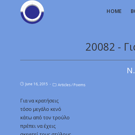
HOME
B
20082 - Γ
Ν.
June 16, 2015
Articles
/
Poems
Για να κρατήσεις
τόσο μεγάλο κενό
κάτω από τον τρούλο
πρέπει να έχεις
σκεφτεί τους στύλους