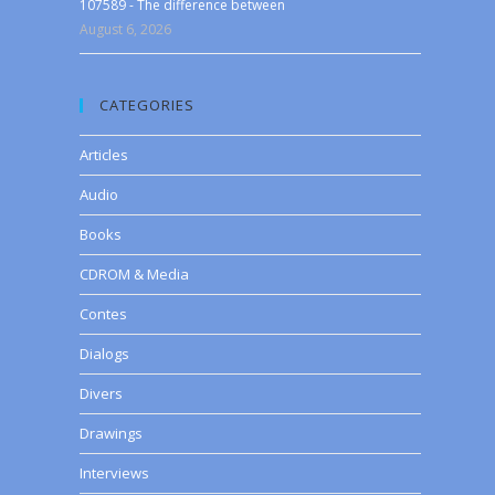
107589 - The difference between
August 6, 2026
CATEGORIES
Articles
Audio
Books
CDROM & Media
Contes
Dialogs
Divers
Drawings
Interviews