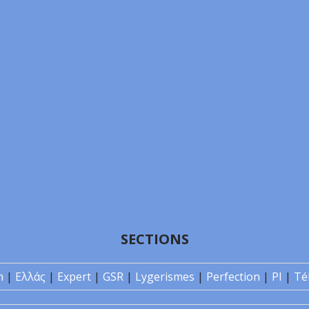
SECTIONS
n
|
Ελλάς
|
Expert
|
GSR
|
Lygerismes
|
Perfection
|
PI
|
Té