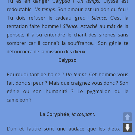
Tu es en danger Calypso !
Un temps.
Ulysse est
redoutable.
Un temps.
Son amour est un don du feu !
Tu dois refuser le cadeau grec !
Silence.
C’est la
tentation faite homme !
Silence.
Attaché au mât de la
pensée, il a su entendre le chant des sirènes sans
sombrer car il connaît la souffrance… Son génie te
détournera de la mission des dieux…
Calypso
Pourquoi tant de haine ?
Un temps.
Cet homme vous
fait donc si peur ? Mais que craignez vous donc ? Son
génie ou son humanité ? Le pygmalion ou le
caméléon ?
La Coryphée
,
la coupant.
L’un et l’autre sont une audace que les dieux ne