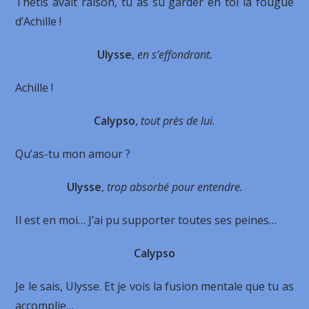
Thétis avait raison, tu as su garder en toi la fougue
d’Achille !
Ulysse
,
en s’effondrant.
Achille !
Calypso
,
tout près de lui.
Qu’as-tu mon amour ?
Ulysse
,
trop absorbé pour entendre.
Il est en moi… J’ai pu supporter toutes ses peines…
Calypso
Je le sais, Ulysse. Et je vois la fusion mentale que tu as
accomplie…