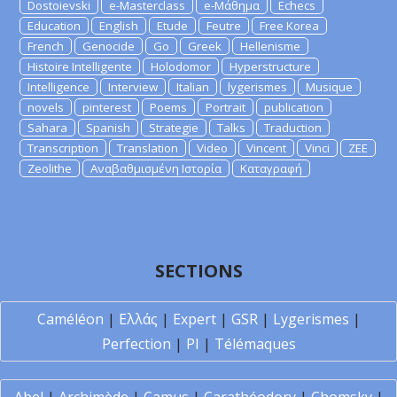
Dostoievski
e-Masterclass
e-Μάθημα
Echecs
Education
English
Etude
Feutre
Free Korea
French
Genocide
Go
Greek
Hellenisme
Histoire Intelligente
Holodomor
Hyperstructure
Intelligence
Interview
Italian
lygerismes
Musique
novels
pinterest
Poems
Portrait
publication
Sahara
Spanish
Strategie
Talks
Traduction
Transcription
Translation
Video
Vincent
Vinci
ZEE
Zeolithe
Αναβαθμισμένη Ιστορία
Καταγραφή
SECTIONS
Caméléon
|
Ελλάς
|
Expert
|
GSR
|
Lygerismes
|
Perfection
|
PI
|
Télémaques