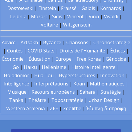
Abel
|
Archimède
|
Camus
|
Carathéodory
|
Chomsky
|
Dostoïevski
|
Einstein
|
Fraïssé
|
Galois
|
Kornaros
|
Leibniz
|
Mozart
|
Sidis
|
Vincent
|
Vinci
|
Vivaldi
|
Voltaire
|
Wittgenstein
Advice
|
Artsakh
|
Byzance
|
Chansons
|
Chronostratégie
|
Contes
|
COVID Stats
|
Droits de l'Humanité
|
Échecs
|
Économie
|
Éducation
|
Europe
|
Free Korea
|
Génocide
|
Go
|
Haïku
|
Hellénisme
|
Histoire Intelligente
|
Holodomor
|
Hua Tou
|
Hyperstructures
|
Innovation
|
Intelligence
|
Interprétations
|
Koan
|
Mathématiques
|
Musique
|
Recours européens
|
Sahara
|
Stratégie
|
Tanka
|
Théâtre
|
Topostratégie
|
Urban Design
|
Western Armenia
|
ZEE
|
Zéolithe
|
Έξυπνη διατροφή