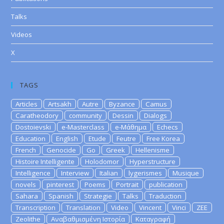
Talks
Videos
X
TAGS
Articles
Artsakh
Autre
Byzance
Camus
Caratheodory
community
Dessin
Dialogs
Dostoievski
e-Masterclass
e-Μάθημα
Echecs
Education
English
Etude
Feutre
Free Korea
French
Genocide
Go
Greek
Hellenisme
Histoire Intelligente
Holodomor
Hyperstructure
Intelligence
Interview
Italian
lygerismes
Musique
novels
pinterest
Poems
Portrait
publication
Sahara
Spanish
Strategie
Talks
Traduction
Transcription
Translation
Video
Vincent
Vinci
ZEE
Zeolithe
Αναβαθμισμένη Ιστορία
Καταγραφή