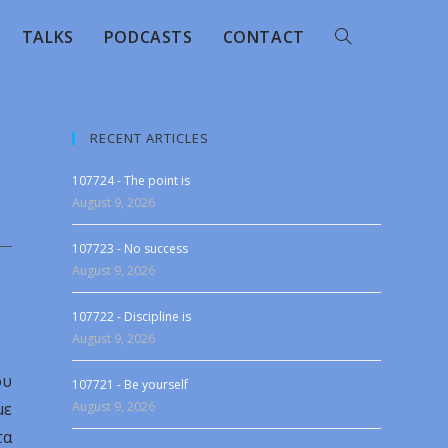
TALKS
PODCASTS
CONTACT
RECENT ARTICLES
107724 - The point is
August 9, 2026
107723 - No success
August 9, 2026
107722 - Discipline is
August 9, 2026
ου
107721 - Be yourself
με
August 9, 2026
τα