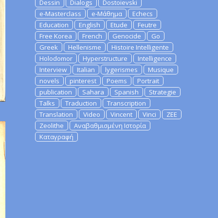
Dessin
Dialogs
Dostoievski
e-Masterclass
e-Μάθημα
Echecs
Education
English
Etude
Feutre
Free Korea
French
Genocide
Go
Greek
Hellenisme
Histoire Intelligente
Holodomor
Hyperstructure
Intelligence
Interview
Italian
lygerismes
Musique
novels
pinterest
Poems
Portrait
publication
Sahara
Spanish
Strategie
Talks
Traduction
Transcription
Translation
Video
Vincent
Vinci
ZEE
Zeolithe
Αναβαθμισμένη Ιστορία
Καταγραφή