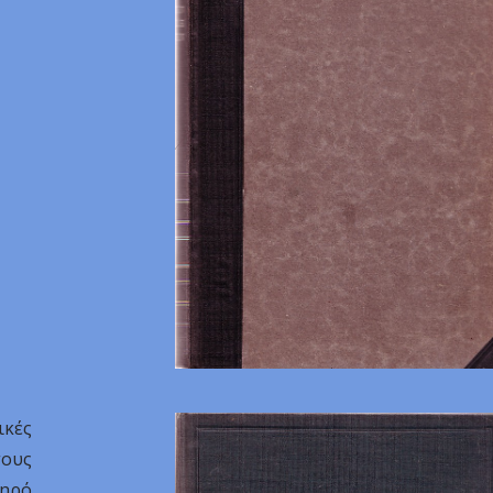
ικές
ους
ληρό