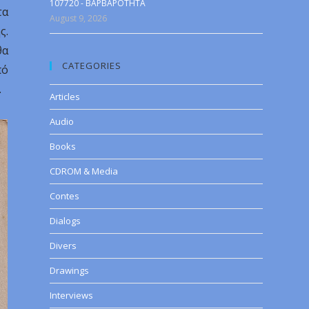
107720 - BAPBAPOTHTA
τα
August 9, 2026
ς.
θα
CATEGORIES
πό
.
Articles
Audio
Books
CDROM & Media
Contes
Dialogs
Divers
Drawings
Interviews