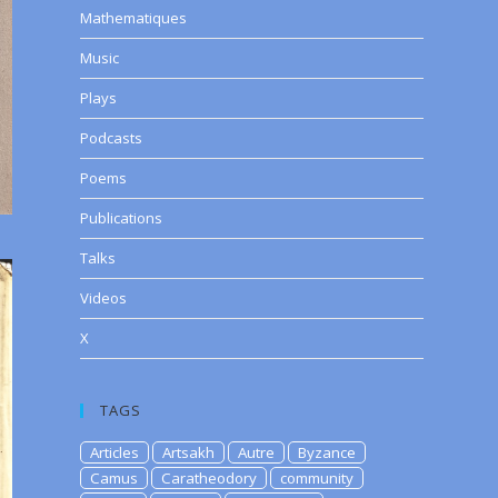
Mathematiques
Music
Plays
Podcasts
Poems
Publications
Talks
Videos
X
TAGS
Articles
Artsakh
Autre
Byzance
Camus
Caratheodory
community