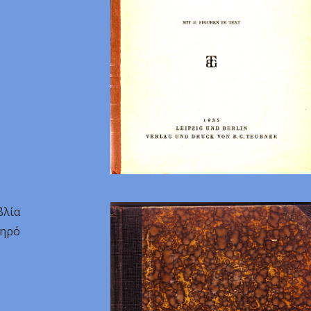
βλία
ληρό