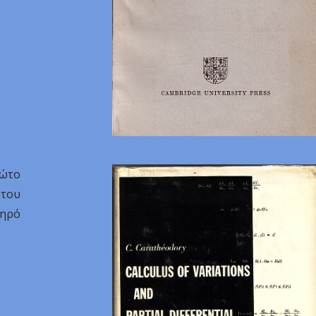
ρώτο
ώτου
ληρό