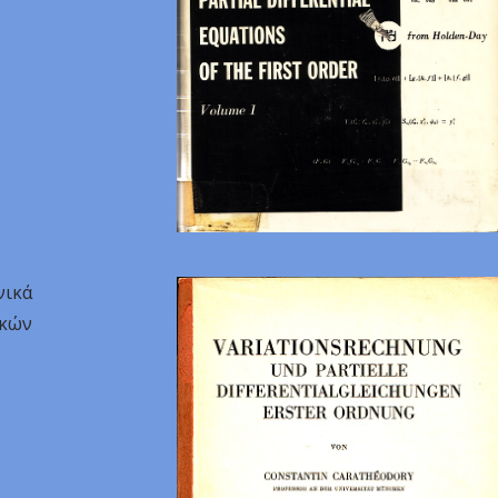
νικά
κών