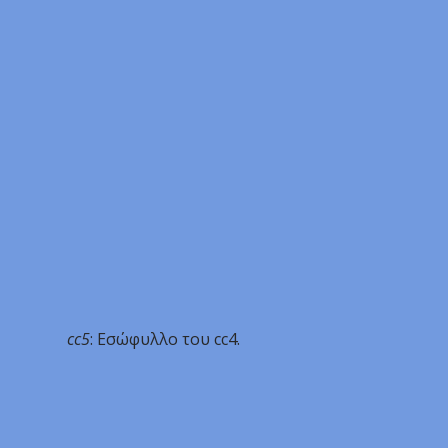
cc5
: Εσώφυλλο του cc4.