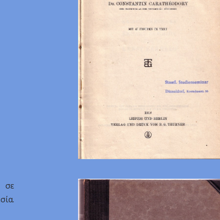
ι σε
σία.