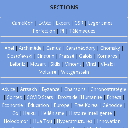
SECTIONS
Caméléon
|
Ελλάς
|
Expert
|
GSR
|
Lygerismes
|
Perfection
|
PI
|
Télémaques
Abel
|
Archimède
|
Camus
|
Carathéodory
|
Chomsky
|
Dostoïevski
|
Einstein
|
Fraïssé
|
Galois
|
Kornaros
|
Leibniz
|
Mozart
|
Sidis
|
Vincent
|
Vinci
|
Vivaldi
|
Voltaire
|
Wittgenstein
Advice
|
Artsakh
|
Byzance
|
Chansons
|
Chronostratégie
|
Contes
|
COVID Stats
|
Droits de l'Humanité
|
Échecs
|
Économie
|
Éducation
|
Europe
|
Free Korea
|
Génocide
|
Go
|
Haïku
|
Hellénisme
|
Histoire Intelligente
|
Holodomor
|
Hua Tou
|
Hyperstructures
|
Innovation
|