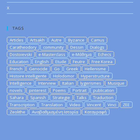
X
TAGS
Articles
Artsakh
Autre
Byzance
Camus
Caratheodory
community
Dessin
Dialogs
Dostoievski
e-Masterclass
e-Μάθημα
Echecs
Education
English
Etude
Feutre
Free Korea
French
Genocide
Go
Greek
Hellenisme
Histoire Intelligente
Holodomor
Hyperstructure
Intelligence
Interview
Italian
lygerismes
Musique
novels
pinterest
Poems
Portrait
publication
Sahara
Spanish
Strategie
Talks
Traduction
Transcription
Translation
Video
Vincent
Vinci
ZEE
Zeolithe
Αναβαθμισμένη Ιστορία
Καταγραφή