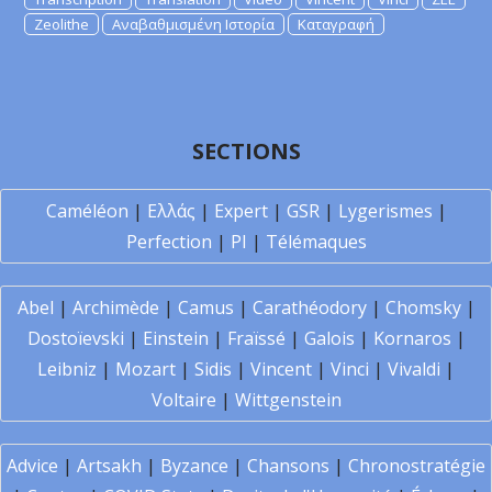
Zeolithe
Αναβαθμισμένη Ιστορία
Καταγραφή
SECTIONS
Caméléon
|
Ελλάς
|
Expert
|
GSR
|
Lygerismes
|
Perfection
|
PI
|
Télémaques
Abel
|
Archimède
|
Camus
|
Carathéodory
|
Chomsky
|
Dostoïevski
|
Einstein
|
Fraïssé
|
Galois
|
Kornaros
|
Leibniz
|
Mozart
|
Sidis
|
Vincent
|
Vinci
|
Vivaldi
|
Voltaire
|
Wittgenstein
Advice
|
Artsakh
|
Byzance
|
Chansons
|
Chronostratégie