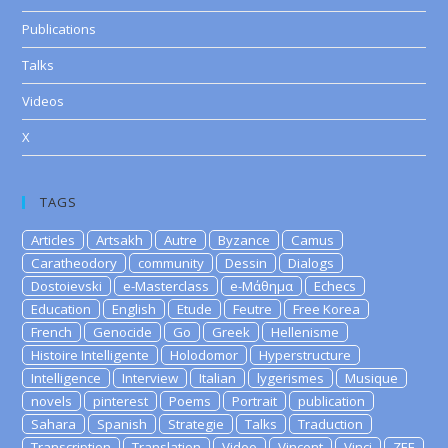
Publications
Talks
Videos
X
TAGS
Articles
Artsakh
Autre
Byzance
Camus
Caratheodory
community
Dessin
Dialogs
Dostoievski
e-Masterclass
e-Μάθημα
Echecs
Education
English
Etude
Feutre
Free Korea
French
Genocide
Go
Greek
Hellenisme
Histoire Intelligente
Holodomor
Hyperstructure
Intelligence
Interview
Italian
lygerismes
Musique
novels
pinterest
Poems
Portrait
publication
Sahara
Spanish
Strategie
Talks
Traduction
Transcription
Translation
Video
Vincent
Vinci
ZEE