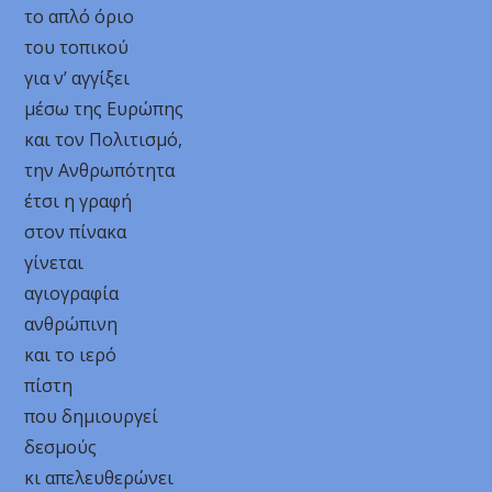
το απλό όριο
του τοπικού
για ν’ αγγίξει
μέσω της Ευρώπης
και τον Πολιτισμό,
την Ανθρωπότητα
έτσι η γραφή
στον πίνακα
γίνεται
αγιογραφία
ανθρώπινη
και το ιερό
πίστη
που δημιουργεί
δεσμούς
κι απελευθερώνει