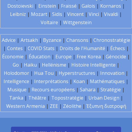
Dostoïevski
|
Einstein
|
Fraïssé
|
Galois
|
Kornaros
|
Leibniz
|
Mozart
|
Sidis
|
Vincent
|
Vinci
|
Vivaldi
|
Voltaire
|
Wittgenstein
Advice
|
Artsakh
|
Byzance
|
Chansons
|
Chronostratégie
|
Contes
|
COVID Stats
|
Droits de l'Humanité
|
Échecs
|
Économie
|
Éducation
|
Europe
|
Free Korea
|
Génocide
|
Go
|
Haïku
|
Hellénisme
|
Histoire Intelligente
|
Holodomor
|
Hua Tou
|
Hyperstructures
|
Innovation
|
Intelligence
|
Interprétations
|
Koan
|
Mathématiques
|
Musique
|
Recours européens
|
Sahara
|
Stratégie
|
Tanka
|
Théâtre
|
Topostratégie
|
Urban Design
|
Western Armenia
|
ZEE
|
Zéolithe
|
Έξυπνη διατροφή