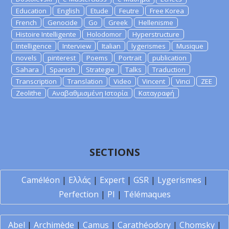
Education
English
Etude
Feutre
Free Korea
French
Genocide
Go
Greek
Hellenisme
Histoire Intelligente
Holodomor
Hyperstructure
Intelligence
Interview
Italian
lygerismes
Musique
novels
pinterest
Poems
Portrait
publication
Sahara
Spanish
Strategie
Talks
Traduction
Transcription
Translation
Video
Vincent
Vinci
ZEE
Zeolithe
Αναβαθμισμένη Ιστορία
Καταγραφή
SECTIONS
Caméléon
|
Ελλάς
|
Expert
|
GSR
|
Lygerismes
|
Perfection
|
PI
|
Télémaques
Abel
|
Archimède
|
Camus
|
Carathéodory
|
Chomsky
|