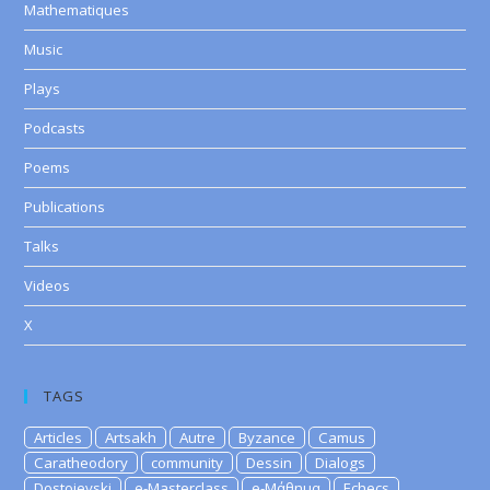
Mathematiques
Music
Plays
Podcasts
Poems
Publications
Talks
Videos
X
TAGS
Articles
Artsakh
Autre
Byzance
Camus
Caratheodory
community
Dessin
Dialogs
Dostoievski
e-Masterclass
e-Μάθημα
Echecs