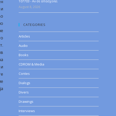
ен
107703 - Αν σε απασχολεί
August 8, 2026
 и
во
но
CATEGORIES
не
Articles
то
т.
Audio
ив
Books
на
CDROM & Media
 и
те
Contes
ме
Dialogs
ја
Divers
Drawings
Interviews