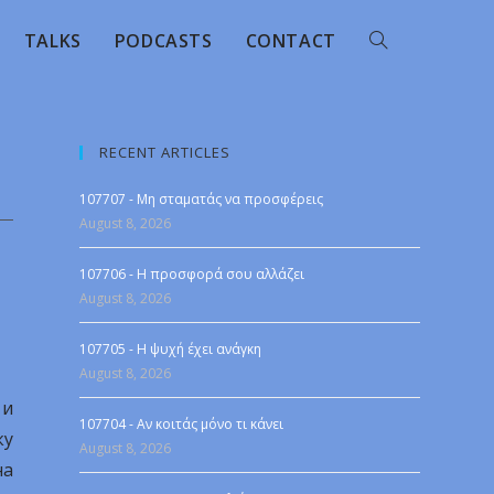
TALKS
PODCASTS
CONTACT
RECENT ARTICLES
107707 - Μη σταματάς να προσφέρεις
August 8, 2026
107706 - Η προσφορά σου αλλάζει
August 8, 2026
107705 - Η ψυχή έχει ανάγκη
August 8, 2026
 и
107704 - Αν κοιτάς μόνο τι κάνει
ку
August 8, 2026
на