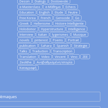
Dessin
Dialogs
Dostoievski
e-Masterclass
e-Μάθημα
Echecs
Education
English
Etude
Feutre
Free Korea
French
Genocide
Go
Greek
Hellenisme
Histoire Intelligente
Holodomor
Hyperstructure
Intelligence
Interview
Italian
lygerismes
Musique
novels
pinterest
Poems
Portrait
publication
Sahara
Spanish
Strategie
Talks
Traduction
Transcription
Translation
Video
Vincent
Vinci
ZEE
Zeolithe
Αναβαθμισμένη Ιστορία
Καταγραφή
lémaques