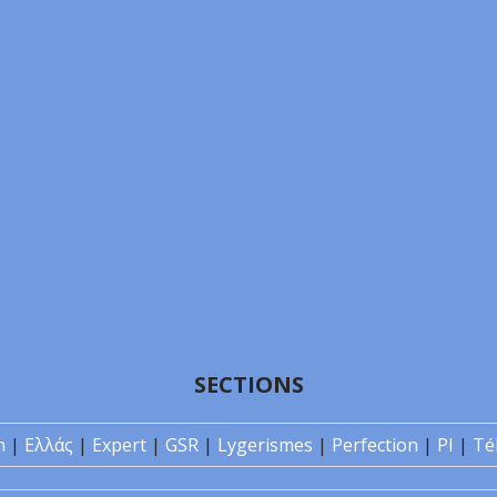
SECTIONS
n
|
Ελλάς
|
Expert
|
GSR
|
Lygerismes
|
Perfection
|
PI
|
Té