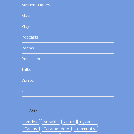
Mathematiques
Music
Plays
Podcasts
Poems
Publications
Talks
Videos
X
TAGS
Articles
Artsakh
Autre
Byzance
Camus
Caratheodory
community