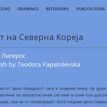
OOKS
DRAWINGS
INTERVIEWS
PUBLICATIONS
от на Северна Кореја
 Лигерос
ish by Teodora Papatolevska
актот дека поредокот сега е комунистички, па дури
талгични по апсолутистички системи и оние кои докол
ција, ова не го споменуваат. Кога гледаме дека Север