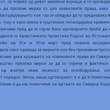
тот, со повеќе од девет милиони војници и со нуклеар
о да преземе мерки со цел човековите права, како
Застрашувањето кое таа се обидува да го предизвика 
о, туку и како мисла е суштински потенцијално кривич
речиме пред да се случи. Како нуклеарните проби да 
иденти со балистичките проектили Родонг во Источно
роби на 3ти и 10ти март пред новиов инциден
дела како одмазда за мерките кои беа преземени прот
сфатиме дека кршењето на човековите права во Север
вештво презема мерки за да го спречи и фактички
а од внатре нема можност за ослободување, си
 поредок. Затоа, наша одговорност е и да ѝ помогне
облеми и да им помогнеме на жртвите во Северна Коре