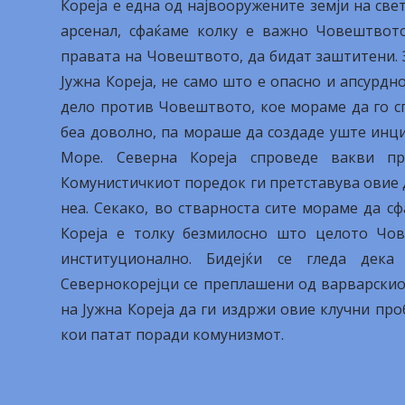
Кореја е една од највооружените земји на све
арсенал, сфаќаме колку е важно Човештвот
правата на Човештвото, да бидат заштитени. 
Јужна Кореја, не само што е опасно и апсурдн
дело против Човештвото, кое мораме да го сп
беа доволно, па мораше да создаде уште инц
Море. Северна Кореја спроведе вакви п
Комунистичкиот поредок ги претставува овие 
неа. Секако, во стварноста сите мораме да 
Кореја е толку безмилосно што целото Чо
институционално. Бидејќи се гледа дек
Севернокорејци се преплашени од варварскиот
на Јужна Кореја да ги издржи овие клучни пр
кои патат поради комунизмот.