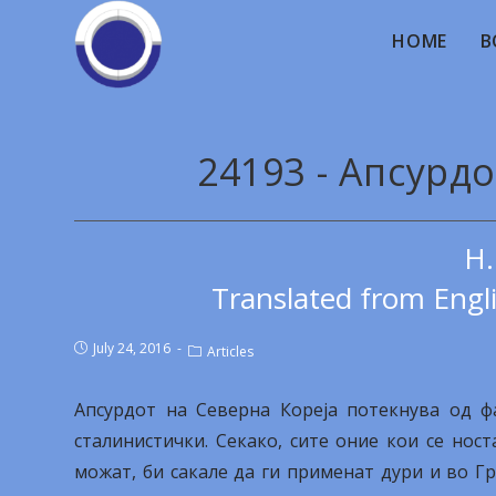
HOME
B
24193 - Апсурд
Н.
Translated from Engl
July 24, 2016
Articles
Апсурдот на Северна Кореја потекнува од ф
сталинистички. Секако, сите оние кои се нос
можат, би сакале да ги применат дури и во Гр