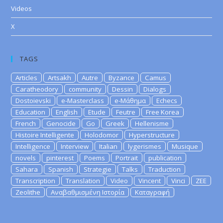
Videos
X
TAGS
Articles
Artsakh
Autre
Byzance
Camus
Caratheodory
community
Dessin
Dialogs
Dostoievski
e-Masterclass
e-Μάθημα
Echecs
Education
English
Etude
Feutre
Free Korea
French
Genocide
Go
Greek
Hellenisme
Histoire Intelligente
Holodomor
Hyperstructure
Intelligence
Interview
Italian
lygerismes
Musique
novels
pinterest
Poems
Portrait
publication
Sahara
Spanish
Strategie
Talks
Traduction
Transcription
Translation
Video
Vincent
Vinci
ZEE
Zeolithe
Αναβαθμισμένη Ιστορία
Καταγραφή