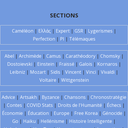
SECTIONS
Caméléon
|
Ελλάς
|
Expert
|
GSR
|
Lygerismes
|
Perfection
|
PI
|
Télémaques
Abel
|
Archimède
|
Camus
|
Carathéodory
|
Chomsky
|
Dostoïevski
|
Einstein
|
Fraïssé
|
Galois
|
Kornaros
|
Leibniz
|
Mozart
|
Sidis
|
Vincent
|
Vinci
|
Vivaldi
|
Voltaire
|
Wittgenstein
Advice
|
Artsakh
|
Byzance
|
Chansons
|
Chronostratégie
|
Contes
|
COVID Stats
|
Droits de l'Humanité
|
Échecs
|
Économie
|
Éducation
|
Europe
|
Free Korea
|
Génocide
|
Go
|
Haïku
|
Hellénisme
|
Histoire Intelligente
|