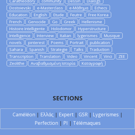
Caratheodory
community
Dessin
Dialogs
Dostoievski
e-Masterclass
e-Μάθημα
Echecs
Education
English
Etude
Feutre
Free Korea
French
Genocide
Go
Greek
Hellenisme
Histoire Intelligente
Holodomor
Hyperstructure
Intelligence
Interview
Italian
lygerismes
Musique
novels
pinterest
Poems
Portrait
publication
Sahara
Spanish
Strategie
Talks
Traduction
Transcription
Translation
Video
Vincent
Vinci
ZEE
Zeolithe
Αναβαθμισμένη Ιστορία
Καταγραφή
SECTIONS
Caméléon
|
Ελλάς
|
Expert
|
GSR
|
Lygerismes
|
Perfection
|
PI
|
Télémaques