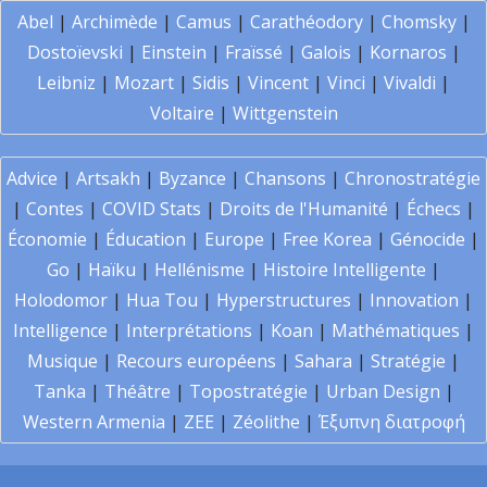
Abel
|
Archimède
|
Camus
|
Carathéodory
|
Chomsky
|
Dostoïevski
|
Einstein
|
Fraïssé
|
Galois
|
Kornaros
|
Leibniz
|
Mozart
|
Sidis
|
Vincent
|
Vinci
|
Vivaldi
|
Voltaire
|
Wittgenstein
Advice
|
Artsakh
|
Byzance
|
Chansons
|
Chronostratégie
|
Contes
|
COVID Stats
|
Droits de l'Humanité
|
Échecs
|
Économie
|
Éducation
|
Europe
|
Free Korea
|
Génocide
|
Go
|
Haïku
|
Hellénisme
|
Histoire Intelligente
|
Holodomor
|
Hua Tou
|
Hyperstructures
|
Innovation
|
Intelligence
|
Interprétations
|
Koan
|
Mathématiques
|
Musique
|
Recours européens
|
Sahara
|
Stratégie
|
Tanka
|
Théâtre
|
Topostratégie
|
Urban Design
|
Western Armenia
|
ZEE
|
Zéolithe
|
Έξυπνη διατροφή