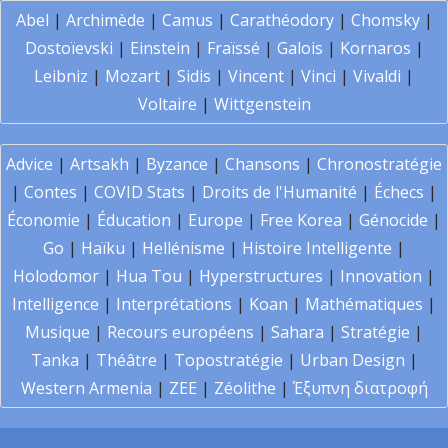
Abel
|
Archimède
|
Camus
|
Carathéodory
|
Chomsky
|
Dostoïevski
|
Einstein
|
Fraïssé
|
Galois
|
Kornaros
|
Leibniz
|
Mozart
|
Sidis
|
Vincent
|
Vinci
|
Vivaldi
|
Voltaire
|
Wittgenstein
Advice
|
Artsakh
|
Byzance
|
Chansons
|
Chronostratégie
|
Contes
|
COVID Stats
|
Droits de l'Humanité
|
Échecs
|
Économie
|
Éducation
|
Europe
|
Free Korea
|
Génocide
|
Go
|
Haïku
|
Hellénisme
|
Histoire Intelligente
|
Holodomor
|
Hua Tou
|
Hyperstructures
|
Innovation
|
Intelligence
|
Interprétations
|
Koan
|
Mathématiques
|
Musique
|
Recours européens
|
Sahara
|
Stratégie
|
Tanka
|
Théâtre
|
Topostratégie
|
Urban Design
|
Western Armenia
|
ZEE
|
Zéolithe
|
Έξυπνη διατροφή