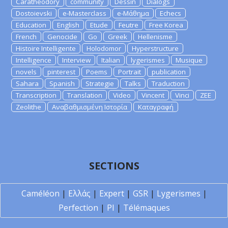
Caratheodory
community
Dessin
Dialogs
Dostoievski
e-Masterclass
e-Μάθημα
Echecs
Education
English
Etude
Feutre
Free Korea
French
Genocide
Go
Greek
Hellenisme
Histoire Intelligente
Holodomor
Hyperstructure
Intelligence
Interview
Italian
lygerismes
Musique
novels
pinterest
Poems
Portrait
publication
Sahara
Spanish
Strategie
Talks
Traduction
Transcription
Translation
Video
Vincent
Vinci
ZEE
Zeolithe
Αναβαθμισμένη Ιστορία
Καταγραφή
SECTIONS
Caméléon
|
Ελλάς
|
Expert
|
GSR
|
Lygerismes
|
Perfection
|
PI
|
Télémaques