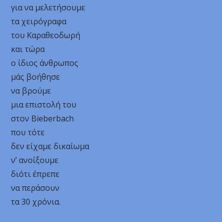
για να μελετήσουμε
τα χειρόγραφα
του Καραθεοδωρή
και τώρα
ο ίδιος άνθρωπος
μάς βοήθησε
να βρούμε
μια επιστολή του
στον Bieberbach
που τότε
δεν είχαμε δικαίωμα
ν’ ανοίξουμε
διότι έπρεπε
να περάσουν
τα 30 χρόνια.