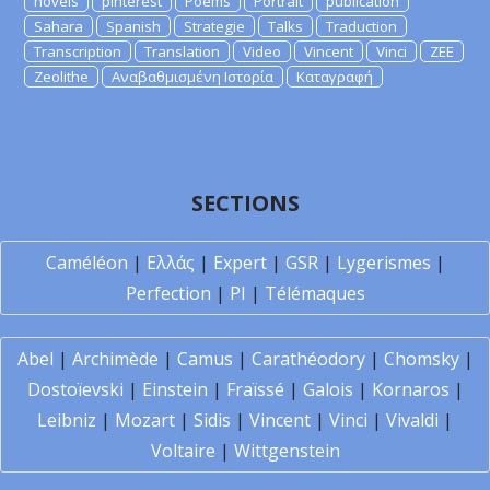
novels
pinterest
Poems
Portrait
publication
Sahara
Spanish
Strategie
Talks
Traduction
Transcription
Translation
Video
Vincent
Vinci
ZEE
Zeolithe
Αναβαθμισμένη Ιστορία
Καταγραφή
SECTIONS
Caméléon
|
Ελλάς
|
Expert
|
GSR
|
Lygerismes
|
Perfection
|
PI
|
Télémaques
Abel
|
Archimède
|
Camus
|
Carathéodory
|
Chomsky
|
Dostoïevski
|
Einstein
|
Fraïssé
|
Galois
|
Kornaros
|
Leibniz
|
Mozart
|
Sidis
|
Vincent
|
Vinci
|
Vivaldi
|
Voltaire
|
Wittgenstein