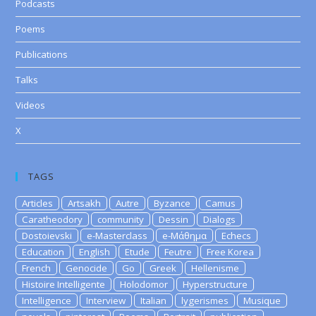
Podcasts
Poems
Publications
Talks
Videos
X
TAGS
Articles
Artsakh
Autre
Byzance
Camus
Caratheodory
community
Dessin
Dialogs
Dostoievski
e-Masterclass
e-Μάθημα
Echecs
Education
English
Etude
Feutre
Free Korea
French
Genocide
Go
Greek
Hellenisme
Histoire Intelligente
Holodomor
Hyperstructure
Intelligence
Interview
Italian
lygerismes
Musique