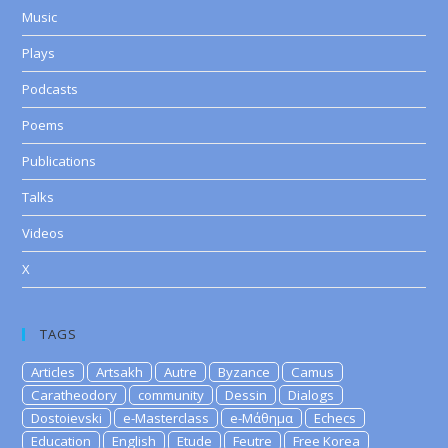
Music
Plays
Podcasts
Poems
Publications
Talks
Videos
X
TAGS
Articles
Artsakh
Autre
Byzance
Camus
Caratheodory
community
Dessin
Dialogs
Dostoievski
e-Masterclass
e-Μάθημα
Echecs
Education
English
Etude
Feutre
Free Korea