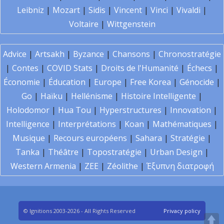
Leibniz
|
Mozart
|
Sidis
|
Vincent
|
Vinci
|
Vivaldi
|
Voltaire
|
Wittgenstein
Advice
|
Artsakh
|
Byzance
|
Chansons
|
Chronostratégie
|
Contes
|
COVID Stats
|
Droits de l'Humanité
|
Échecs
|
Économie
|
Éducation
|
Europe
|
Free Korea
|
Génocide
|
Go
|
Haïku
|
Hellénisme
|
Histoire Intelligente
|
Holodomor
|
Hua Tou
|
Hyperstructures
|
Innovation
|
Intelligence
|
Interprétations
|
Koan
|
Mathématiques
|
Musique
|
Recours européens
|
Sahara
|
Stratégie
|
Tanka
|
Théâtre
|
Topostratégie
|
Urban Design
|
Western Armenia
|
ZEE
|
Zéolithe
|
Έξυπνη διατροφή
© Ignitions 2003-2026 - All Rights Reserved
Privacy policy