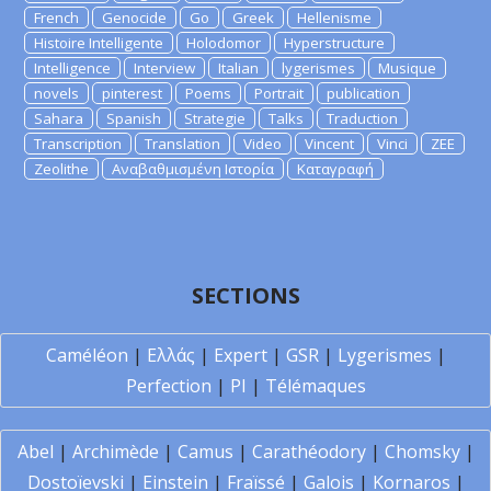
French
Genocide
Go
Greek
Hellenisme
Histoire Intelligente
Holodomor
Hyperstructure
Intelligence
Interview
Italian
lygerismes
Musique
novels
pinterest
Poems
Portrait
publication
Sahara
Spanish
Strategie
Talks
Traduction
Transcription
Translation
Video
Vincent
Vinci
ZEE
Zeolithe
Αναβαθμισμένη Ιστορία
Καταγραφή
SECTIONS
Caméléon
|
Ελλάς
|
Expert
|
GSR
|
Lygerismes
|
Perfection
|
PI
|
Télémaques
Abel
|
Archimède
|
Camus
|
Carathéodory
|
Chomsky
|
Dostoïevski
|
Einstein
|
Fraïssé
|
Galois
|
Kornaros
|