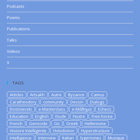
Podcasts
Poems
Publications
Talks
Videos
X
TAGS
Articles
Artsakh
Autre
Byzance
Camus
Caratheodory
community
Dessin
Dialogs
Dostoievski
e-Masterclass
e-Μάθημα
Echecs
Education
English
Etude
Feutre
Free Korea
French
Genocide
Go
Greek
Hellenisme
Histoire Intelligente
Holodomor
Hyperstructure
Intelligence
Interview
Italian
lygerismes
Musique