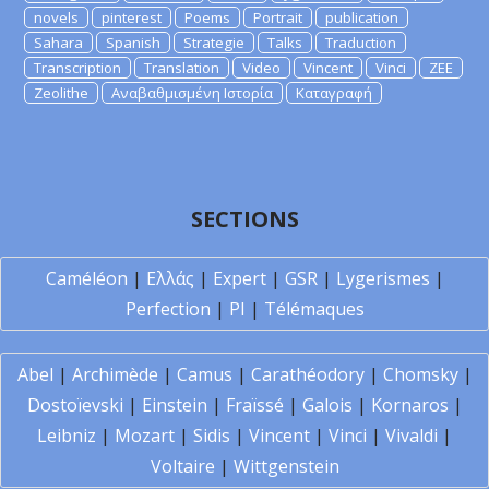
novels
pinterest
Poems
Portrait
publication
Sahara
Spanish
Strategie
Talks
Traduction
Transcription
Translation
Video
Vincent
Vinci
ZEE
Zeolithe
Αναβαθμισμένη Ιστορία
Καταγραφή
SECTIONS
Caméléon
|
Ελλάς
|
Expert
|
GSR
|
Lygerismes
|
Perfection
|
PI
|
Télémaques
Abel
|
Archimède
|
Camus
|
Carathéodory
|
Chomsky
|
Dostoïevski
|
Einstein
|
Fraïssé
|
Galois
|
Kornaros
|
Leibniz
|
Mozart
|
Sidis
|
Vincent
|
Vinci
|
Vivaldi
|
Voltaire
|
Wittgenstein