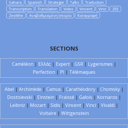
Sahara
Spanish
Strategie
Talks
Traduction
Transcription
Translation
Video
Vincent
Vinci
ZEE
Zeolithe
Αναβαθμισμένη Ιστορία
Καταγραφή
SECTIONS
Caméléon
|
Ελλάς
|
Expert
|
GSR
|
Lygerismes
|
Perfection
|
PI
|
Télémaques
Abel
|
Archimède
|
Camus
|
Carathéodory
|
Chomsky
|
Dostoïevski
|
Einstein
|
Fraïssé
|
Galois
|
Kornaros
|
Leibniz
|
Mozart
|
Sidis
|
Vincent
|
Vinci
|
Vivaldi
|
Voltaire
|
Wittgenstein