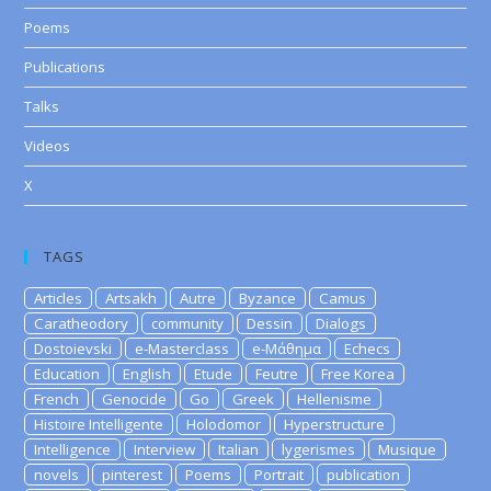
Poems
Publications
Talks
Videos
X
TAGS
Articles
Artsakh
Autre
Byzance
Camus
Caratheodory
community
Dessin
Dialogs
Dostoievski
e-Masterclass
e-Μάθημα
Echecs
Education
English
Etude
Feutre
Free Korea
French
Genocide
Go
Greek
Hellenisme
Histoire Intelligente
Holodomor
Hyperstructure
Intelligence
Interview
Italian
lygerismes
Musique
novels
pinterest
Poems
Portrait
publication