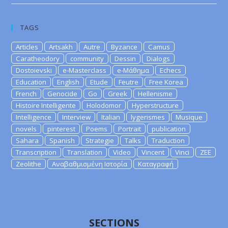
TAGS
Articles
Artsakh
Autre
Byzance
Camus
Caratheodory
community
Dessin
Dialogs
Dostoievski
e-Masterclass
e-Μάθημα
Echecs
Education
English
Etude
Feutre
Free Korea
French
Genocide
Go
Greek
Hellenisme
Histoire Intelligente
Holodomor
Hyperstructure
Intelligence
Interview
Italian
lygerismes
Musique
novels
pinterest
Poems
Portrait
publication
Sahara
Spanish
Strategie
Talks
Traduction
Transcription
Translation
Video
Vincent
Vinci
ZEE
Zeolithe
Αναβαθμισμένη Ιστορία
Καταγραφή
SECTIONS