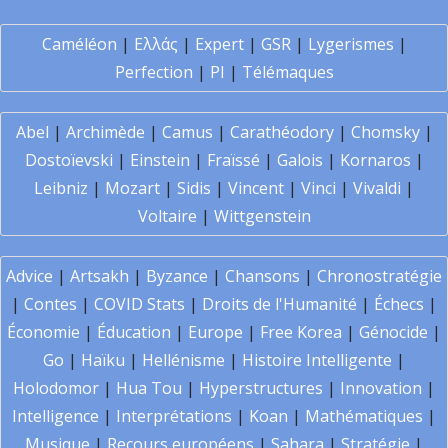
Caméléon
|
Ελλάς
|
Expert
|
GSR
|
Lygerismes
|
Perfection
|
PI
|
Télémaques
Abel
|
Archimède
|
Camus
|
Carathéodory
|
Chomsky
|
Dostoïevski
|
Einstein
|
Fraïssé
|
Galois
|
Kornaros
|
Leibniz
|
Mozart
|
Sidis
|
Vincent
|
Vinci
|
Vivaldi
|
Voltaire
|
Wittgenstein
Advice
|
Artsakh
|
Byzance
|
Chansons
|
Chronostratégie
|
Contes
|
COVID Stats
|
Droits de l'Humanité
|
Échecs
|
Économie
|
Éducation
|
Europe
|
Free Korea
|
Génocide
|
Go
|
Haïku
|
Hellénisme
|
Histoire Intelligente
|
Holodomor
|
Hua Tou
|
Hyperstructures
|
Innovation
|
Intelligence
|
Interprétations
|
Koan
|
Mathématiques
|
Musique
|
Recours européens
|
Sahara
|
Stratégie
|