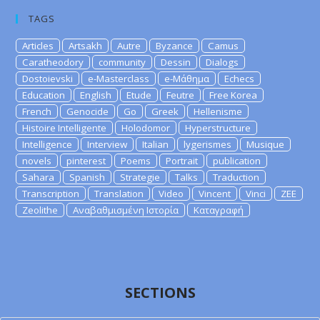
TAGS
Articles
Artsakh
Autre
Byzance
Camus
Caratheodory
community
Dessin
Dialogs
Dostoievski
e-Masterclass
e-Μάθημα
Echecs
Education
English
Etude
Feutre
Free Korea
French
Genocide
Go
Greek
Hellenisme
Histoire Intelligente
Holodomor
Hyperstructure
Intelligence
Interview
Italian
lygerismes
Musique
novels
pinterest
Poems
Portrait
publication
Sahara
Spanish
Strategie
Talks
Traduction
Transcription
Translation
Video
Vincent
Vinci
ZEE
Zeolithe
Αναβαθμισμένη Ιστορία
Καταγραφή
SECTIONS