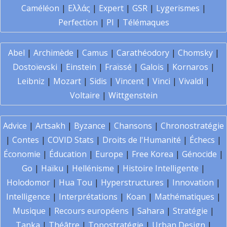
Caméléon
|
Ελλάς
|
Expert
|
GSR
|
Lygerismes
|
Perfection
|
PI
|
Télémaques
Abel
|
Archimède
|
Camus
|
Carathéodory
|
Chomsky
|
Dostoïevski
|
Einstein
|
Fraïssé
|
Galois
|
Kornaros
|
Leibniz
|
Mozart
|
Sidis
|
Vincent
|
Vinci
|
Vivaldi
|
Voltaire
|
Wittgenstein
Advice
|
Artsakh
|
Byzance
|
Chansons
|
Chronostratégie
|
Contes
|
COVID Stats
|
Droits de l'Humanité
|
Échecs
|
Économie
|
Éducation
|
Europe
|
Free Korea
|
Génocide
|
Go
|
Haïku
|
Hellénisme
|
Histoire Intelligente
|
Holodomor
|
Hua Tou
|
Hyperstructures
|
Innovation
|
Intelligence
|
Interprétations
|
Koan
|
Mathématiques
|
Musique
|
Recours européens
|
Sahara
|
Stratégie
|
Tanka
|
Théâtre
|
Topostratégie
|
Urban Design
|