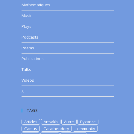
Mathematiques
Music
Plays
Podcasts
Poems
Publications
Talks
Videos
X
TAGS
Articles
Artsakh
Autre
Byzance
Camus
Caratheodory
community