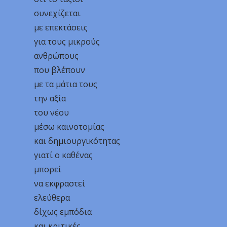
συνεχίζεται
με επεκτάσεις
για τους μικρούς
ανθρώπους
που βλέπουν
με τα μάτια τους
την αξία
του νέου
μέσω καινοτομίας
και δημιουργικότητας
γιατί ο καθένας
μπορεί
να εκφραστεί
ελεύθερα
δίχως εμπόδια
και κριτικές