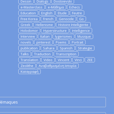
Dessin
Dialogs
Dostoievski
e-Masterclass
e-Μάθημα
Echecs
Education
English
Etude
Feutre
Free Korea
French
Genocide
Go
Greek
Hellenisme
Histoire Intelligente
Holodomor
Hyperstructure
Intelligence
Interview
Italian
lygerismes
Musique
novels
pinterest
Poems
Portrait
publication
Sahara
Spanish
Strategie
Talks
Traduction
Transcription
Translation
Video
Vincent
Vinci
ZEE
Zeolithe
Αναβαθμισμένη Ιστορία
Καταγραφή
lémaques