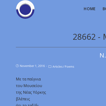
HOME
B
28662 - 
Ν.
November 1, 2016
Articles
/
Poems
Με τα παίγνια
του Μουσείου
της Νέας Υόρκης
βλέπεις
ότι το ταξίδι