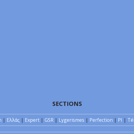
SECTIONS
n
|
Ελλάς
|
Expert
|
GSR
|
Lygerismes
|
Perfection
|
PI
|
Té