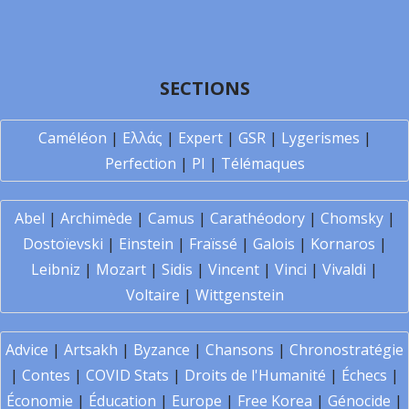
SECTIONS
Caméléon
|
Ελλάς
|
Expert
|
GSR
|
Lygerismes
|
Perfection
|
PI
|
Télémaques
Abel
|
Archimède
|
Camus
|
Carathéodory
|
Chomsky
|
Dostoïevski
|
Einstein
|
Fraïssé
|
Galois
|
Kornaros
|
Leibniz
|
Mozart
|
Sidis
|
Vincent
|
Vinci
|
Vivaldi
|
Voltaire
|
Wittgenstein
Advice
|
Artsakh
|
Byzance
|
Chansons
|
Chronostratégie
|
Contes
|
COVID Stats
|
Droits de l'Humanité
|
Échecs
|
Économie
|
Éducation
|
Europe
|
Free Korea
|
Génocide
|