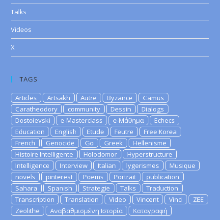
Talks
Videos
X
TAGS
Articles
Artsakh
Autre
Byzance
Camus
Caratheodory
community
Dessin
Dialogs
Dostoievski
e-Masterclass
e-Μάθημα
Echecs
Education
English
Etude
Feutre
Free Korea
French
Genocide
Go
Greek
Hellenisme
Histoire Intelligente
Holodomor
Hyperstructure
Intelligence
Interview
Italian
lygerismes
Musique
novels
pinterest
Poems
Portrait
publication
Sahara
Spanish
Strategie
Talks
Traduction
Transcription
Translation
Video
Vincent
Vinci
ZEE
Zeolithe
Αναβαθμισμένη Ιστορία
Καταγραφή