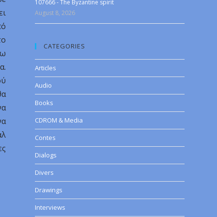
107666 - The Byzantine spirit
ει
August 8, 2026
πό
το
CATEGORIES
λω
α.
Articles
ού
Audio
θα
Books
να
να
CDROM & Media
άλ
Contes
ες
Dialogs
Divers
Drawings
Interviews