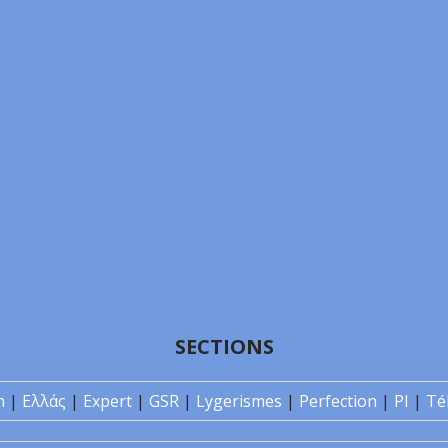
SECTIONS
n
|
Ελλάς
|
Expert
|
GSR
|
Lygerismes
|
Perfection
|
PI
|
Té