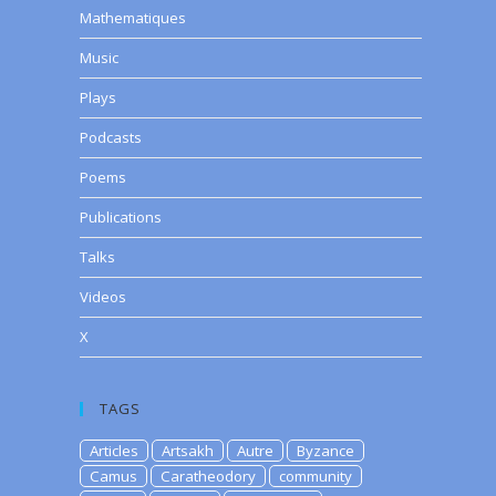
Mathematiques
Music
Plays
Podcasts
Poems
Publications
Talks
Videos
X
TAGS
Articles
Artsakh
Autre
Byzance
Camus
Caratheodory
community