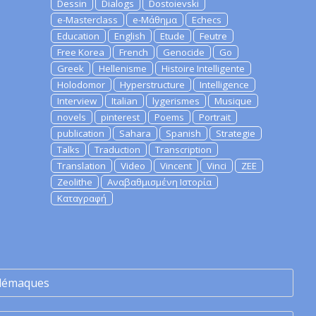
Dessin
Dialogs
Dostoievski
e-Masterclass
e-Μάθημα
Echecs
Education
English
Etude
Feutre
Free Korea
French
Genocide
Go
Greek
Hellenisme
Histoire Intelligente
Holodomor
Hyperstructure
Intelligence
Interview
Italian
lygerismes
Musique
novels
pinterest
Poems
Portrait
publication
Sahara
Spanish
Strategie
Talks
Traduction
Transcription
Translation
Video
Vincent
Vinci
ZEE
Zeolithe
Αναβαθμισμένη Ιστορία
Καταγραφή
lémaques