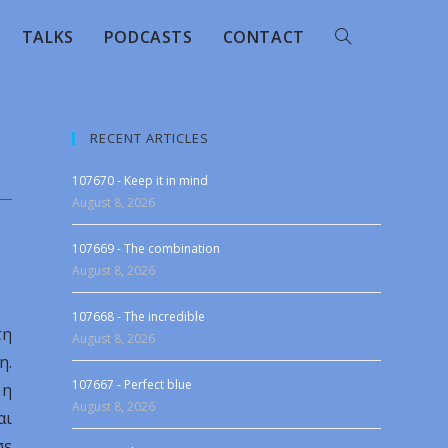
TALKS
PODCASTS
CONTACT
RECENT ARTICLES
107670 - Keep it in mind
August 8, 2026
107669 - The combination
August 8, 2026
107668 - The incredible
τη
August 8, 2026
η.
107667 - Perfect blue
 η
August 8, 2026
αι
σε