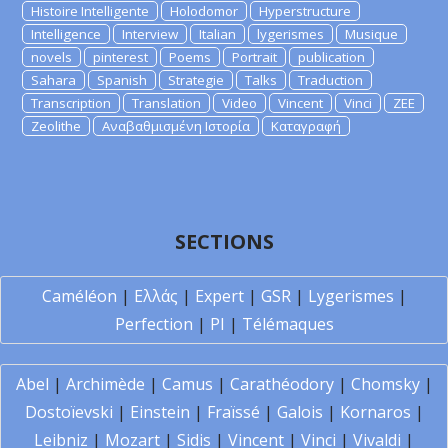
Histoire Intelligente
Holodomor
Hyperstructure
Intelligence
Interview
Italian
lygerismes
Musique
novels
pinterest
Poems
Portrait
publication
Sahara
Spanish
Strategie
Talks
Traduction
Transcription
Translation
Video
Vincent
Vinci
ZEE
Zeolithe
Αναβαθμισμένη Ιστορία
Καταγραφή
SECTIONS
Caméléon
|
Ελλάς
|
Expert
|
GSR
|
Lygerismes
|
Perfection
|
PI
|
Télémaques
Abel
|
Archimède
|
Camus
|
Carathéodory
|
Chomsky
|
Dostoïevski
|
Einstein
|
Fraïssé
|
Galois
|
Kornaros
|
Leibniz
|
Mozart
|
Sidis
|
Vincent
|
Vinci
|
Vivaldi
|