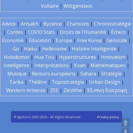
Voltaire
|
Wittgenstein
Advice
|
Artsakh
|
Byzance
|
Chansons
|
Chronostratégie
|
Contes
|
COVID Stats
|
Droits de l'Humanité
|
Échecs
|
Économie
|
Éducation
|
Europe
|
Free Korea
|
Génocide
|
Go
|
Haïku
|
Hellénisme
|
Histoire Intelligente
|
Holodomor
|
Hua Tou
|
Hyperstructures
|
Innovation
|
Intelligence
|
Interprétations
|
Koan
|
Mathématiques
|
Musique
|
Recours européens
|
Sahara
|
Stratégie
|
Tanka
|
Théâtre
|
Topostratégie
|
Urban Design
|
Western Armenia
|
ZEE
|
Zéolithe
|
Έξυπνη διατροφή
© Ignitions 2003-2026 - All Rights Reserved
Privacy policy