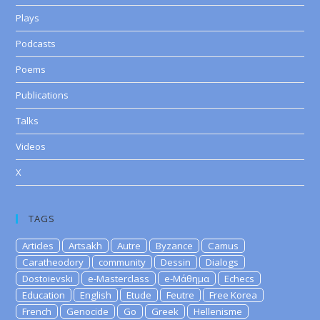
Plays
Podcasts
Poems
Publications
Talks
Videos
X
TAGS
Articles
Artsakh
Autre
Byzance
Camus
Caratheodory
community
Dessin
Dialogs
Dostoievski
e-Masterclass
e-Μάθημα
Echecs
Education
English
Etude
Feutre
Free Korea
French
Genocide
Go
Greek
Hellenisme