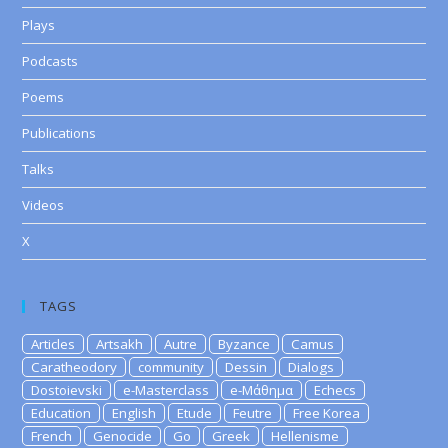
Plays
Podcasts
Poems
Publications
Talks
Videos
X
TAGS
Articles
Artsakh
Autre
Byzance
Camus
Caratheodory
community
Dessin
Dialogs
Dostoievski
e-Masterclass
e-Μάθημα
Echecs
Education
English
Etude
Feutre
Free Korea
French
Genocide
Go
Greek
Hellenisme