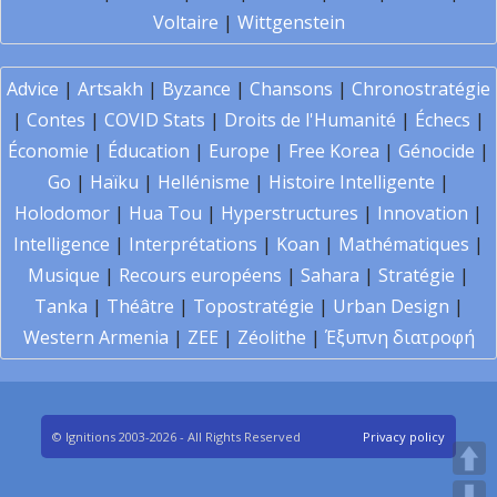
Voltaire
|
Wittgenstein
Advice
|
Artsakh
|
Byzance
|
Chansons
|
Chronostratégie
|
Contes
|
COVID Stats
|
Droits de l'Humanité
|
Échecs
|
Économie
|
Éducation
|
Europe
|
Free Korea
|
Génocide
|
Go
|
Haïku
|
Hellénisme
|
Histoire Intelligente
|
Holodomor
|
Hua Tou
|
Hyperstructures
|
Innovation
|
Intelligence
|
Interprétations
|
Koan
|
Mathématiques
|
Musique
|
Recours européens
|
Sahara
|
Stratégie
|
Tanka
|
Théâtre
|
Topostratégie
|
Urban Design
|
Western Armenia
|
ZEE
|
Zéolithe
|
Έξυπνη διατροφή
© Ignitions 2003-2026 - All Rights Reserved
Privacy policy