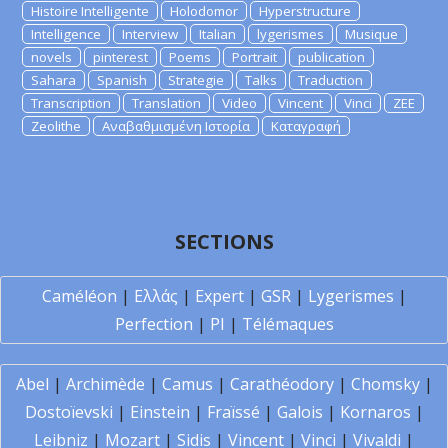
Histoire Intelligente
Holodomor
Hyperstructure
Intelligence
Interview
Italian
lygerismes
Musique
novels
pinterest
Poems
Portrait
publication
Sahara
Spanish
Strategie
Talks
Traduction
Transcription
Translation
Video
Vincent
Vinci
ZEE
Zeolithe
Αναβαθμισμένη Ιστορία
Καταγραφή
SECTIONS
Caméléon
|
Ελλάς
|
Expert
|
GSR
|
Lygerismes
|
Perfection
|
PI
|
Télémaques
Abel
|
Archimède
|
Camus
|
Carathéodory
|
Chomsky
|
Dostoïevski
|
Einstein
|
Fraïssé
|
Galois
|
Kornaros
|
Leibniz
|
Mozart
|
Sidis
|
Vincent
|
Vinci
|
Vivaldi
|