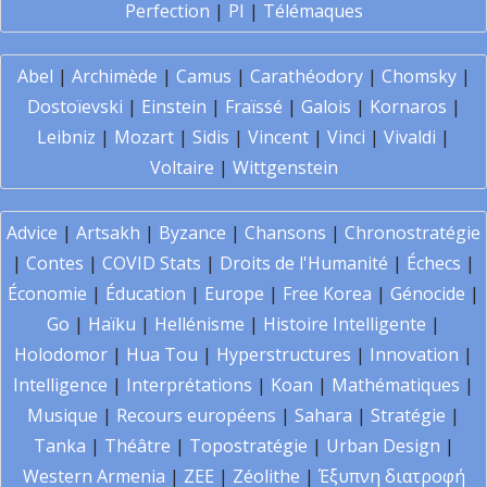
Perfection
|
PI
|
Télémaques
Abel
|
Archimède
|
Camus
|
Carathéodory
|
Chomsky
|
Dostoïevski
|
Einstein
|
Fraïssé
|
Galois
|
Kornaros
|
Leibniz
|
Mozart
|
Sidis
|
Vincent
|
Vinci
|
Vivaldi
|
Voltaire
|
Wittgenstein
Advice
|
Artsakh
|
Byzance
|
Chansons
|
Chronostratégie
|
Contes
|
COVID Stats
|
Droits de l'Humanité
|
Échecs
|
Économie
|
Éducation
|
Europe
|
Free Korea
|
Génocide
|
Go
|
Haïku
|
Hellénisme
|
Histoire Intelligente
|
Holodomor
|
Hua Tou
|
Hyperstructures
|
Innovation
|
Intelligence
|
Interprétations
|
Koan
|
Mathématiques
|
Musique
|
Recours européens
|
Sahara
|
Stratégie
|
Tanka
|
Théâtre
|
Topostratégie
|
Urban Design
|
Western Armenia
|
ZEE
|
Zéolithe
|
Έξυπνη διατροφή