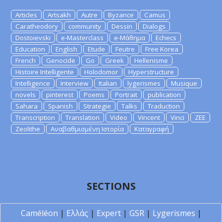
Articles
Artsakh
Autre
Byzance
Camus
Caratheodory
community
Dessin
Dialogs
Dostoievski
e-Masterclass
e-Μάθημα
Echecs
Education
English
Etude
Feutre
Free Korea
French
Genocide
Go
Greek
Hellenisme
Histoire Intelligente
Holodomor
Hyperstructure
Intelligence
Interview
Italian
lygerismes
Musique
novels
pinterest
Poems
Portrait
publication
Sahara
Spanish
Strategie
Talks
Traduction
Transcription
Translation
Video
Vincent
Vinci
ZEE
Zeolithe
Αναβαθμισμένη Ιστορία
Καταγραφή
SECTIONS
Caméléon
|
Ελλάς
|
Expert
|
GSR
|
Lygerismes
|